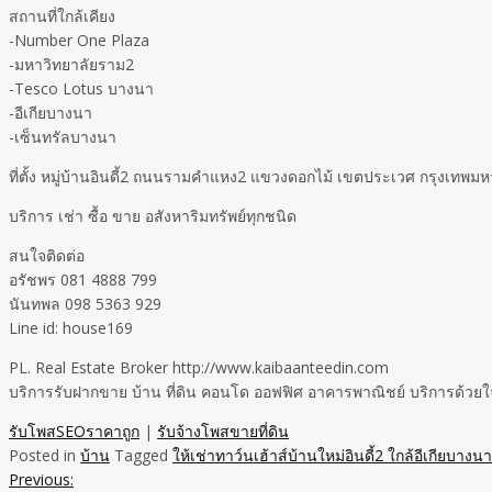
สถานที่ใกล้เคียง
-Number One Plaza
-มหาวิทยาลัยราม2
-Tesco Lotus บางนา
-อีเกียบางนา
-เซ็นทรัลบางนา
ที่ตั้ง หมู่บ้านอินดี้2 ถนนรามคำแหง2 แขวงดอกไม้ เขตประเวศ กรุงเทพม
บริการ เช่า ซื้อ ขาย อสังหาริมทรัพย์ทุกชนิด
สนใจติดต่อ
อรัชพร 081 4888 799
นันทพล 098 5363 929
Line id: house169
PL. Real Estate Broker http://www.kaibaanteedin.com
บริการรับฝากขาย บ้าน ที่ดิน คอนโด ออฟฟิศ อาคารพาณิชย์ บริการด้วยใ
รับโพสSEOราคาถูก
|
รับจ้างโพสขายที่ดิน
Posted in
บ้าน
Tagged
ให้เช่าทาว์นเฮ้าส์บ้านใหม่อินดี้2 ใกล้อีเกียบางนา
Previous:
Post