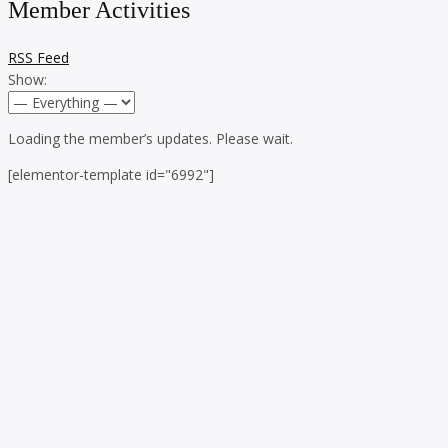
Member Activities
RSS Feed
Show:
Loading the member’s updates. Please wait.
[elementor-template id="6992"]
Skip to toolbar
About
WordPress.org
WordPress
Documentation
Learn WordPress
Support
Feedback
Log In
Register
Search