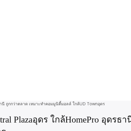
tral Plazaอุดร ใกล้HomePro อุดรธา