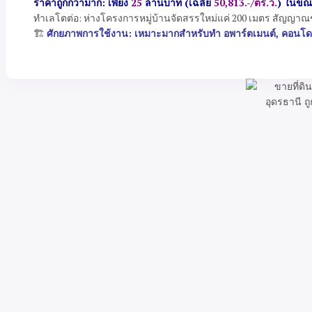
ราคาถูกกว่ามาก: เพียง
25
ล้านบาท (เฉลี่ย
50,813.-/ตร.ว.
) ในขณะ
ทำเลโตต่อ: ห่างโครงการหมู่บ้านจัดสรรใหม่แค่ 200 เมตร สัญญาณชั
🏗️
ศักยภาพการใช้งาน: เหมาะมากสำหรับทำ อพาร์ตเมนต์, คอนโด Low