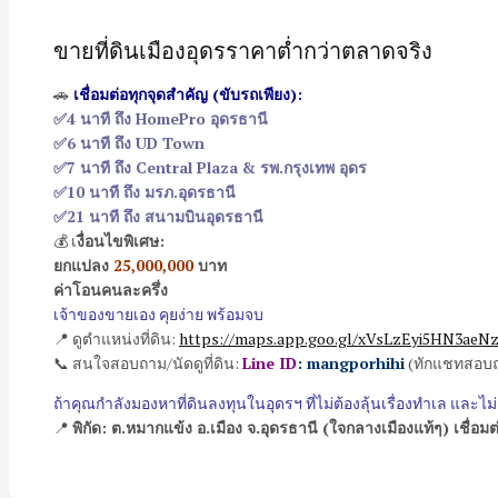
ขายที่ดินเมืองอุดรราคาต่ำกว่าตลาดจริง
🚗
เชื่อมต่อทุกจุดสำคัญ (ขับรถเพียง):
✅4 นาที ถึง HomePro อุดรธานี
✅6 นาที ถึง UD Town
✅7 นาที ถึง Central Plaza & รพ.กรุงเทพ อุดร
✅10 นาที ถึง มรภ.อุดรธานี
✅21 นาที ถึง สนามบินอุดรธานี
💰 เ
งื่อนไขพิเศษ:
ยกแปลง
25,000,000
บาท
ค่าโอนคนละครึ่ง
เจ้าของขายเอง คุยง่าย พร้อมจบ
📍 ดูตำแหน่งที่ดิน:
https://maps.app.goo.gl/xVsLzEyi5HN3aeNz
📞 สนใจสอบถาม/นัดดูที่ดิน:
Line ID
: mangporhihi
(ทักแชทสอบถา
ถ้าคุณกำลังมองหาที่ดินลงทุนในอุดรฯ ที่ไม่ต้องลุ้นเรื่องทำเล และไม่
📍
พิกัด: ต.หมากแข้ง อ.เมือง จ.อุดรธานี (ใจกลางเมืองแท้ๆ) เชื