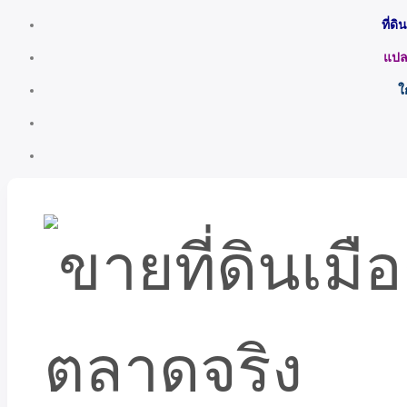
ที่ด
แปลง
ใ