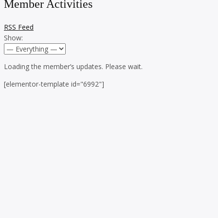
Member Activities
RSS Feed
Show:
Loading the member’s updates. Please wait.
[elementor-template id="6992"]
Skip to toolbar
About
WordPress.org
WordPress
Documentation
Learn WordPress
Support
Feedback
Log In
Register
Search