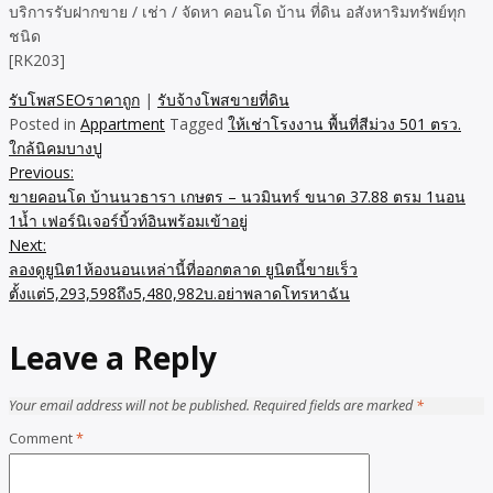
บริการรับฝากขาย / เช่า / จัดหา คอนโด บ้าน ที่ดิน อสังหาริมทรัพย์ทุก
ชนิด
[RK203]
รับโพสSEOราคาถูก
|
รับจ้างโพสขายที่ดิน
Posted in
Appartment
Tagged
ให้เช่าโรงงาน พื้นที่สีม่วง 501 ตรว.
ใกล้นิคมบางปู
Previous:
Post
ขายคอนโด บ้านนวธารา เกษตร – นวมินทร์ ขนาด 37.88 ตรม 1นอน
navigation
1น้ำ เฟอร์นิเจอร์บิ้วท์อินพร้อมเข้าอยู่
Next:
ลองดูยูนิต1ห้องนอนเหล่านี้ที่ออกตลาด ยูนิตนี้ขายเร็ว
ตั้งแต่5,293,598ถึง5,480,982บ.อย่าพลาดโทรหาฉัน
Leave a Reply
Your email address will not be published.
Required fields are marked
*
Comment
*