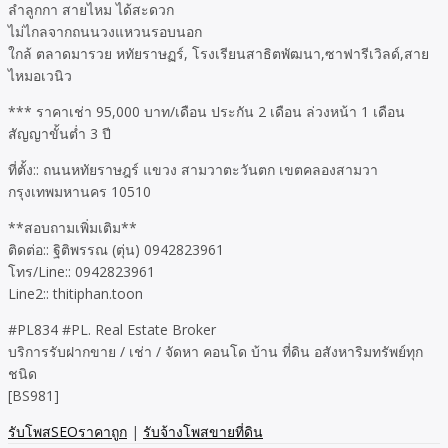
ลำลูกกา สายไหม ได้สะดวก
ไม่ไกลจากถนนวงแหวนรอบนอก
ใกล้ ตลาดมารวย หทัยราษฏร์, โรงเรียนสาธิตพัฒนา,ซาฟารีเวิลด์,สาย
ไหมอเวนิว
*** ราคาเช่า 95,000 บาท/เดือน ประกัน 2 เดือน ล่วงหน้า 1 เดือน
สัญญาขั้นต่ำ 3 ปี
ที่ตั้ง:: ถนนหทัยราษฎร์ แขวง สามวาตะวันตก เขตคลองสามวา
กรุงเทพมหานคร 10510
**สอบถามเพิ่มเติม**
ติดต่อ:: ฐิติพรรณ (ตุ่น) 0942823961
โทร/Line:: 0942823961
Line2:: thitiphan.toon
#PL834 #PL. Real Estate Broker
บริการรับฝากขาย / เช่า / จัดหา คอนโด บ้าน ที่ดิน อสังหาริมทรัพย์ทุก
ชนิด
[BS981]
รับโพสSEOราคาถูก
|
รับจ้างโพสขายที่ดิน