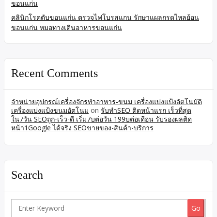
ขอนแก่น
คลินิกโรคตับขอนแก่น ตรวจไฟโบรสแกน รักษาแผลกรดไหลย้อน
ขอนแก่น หมอทางเดินอาหารขอนแก่น
Recent Comments
จำหน่ายอุปกรณ์เครื่องจักรทำอาหาร-ขนม เครื่องแบ่งแป้งอัตโนมัติ
เครื่องแบ่งแป้งขนมอัตโนม
on
รับทำSEO ติดหน้าแรก เร็วที่สุด
ใน7วัน SEOถูก-เร็ว-ดี เริ่ม7บต่อวัน 199บต่อเดือน รับรองผลติด
หน้า1Google ได้จริง SEOขายของ-สินค้า-บริการ
Search
Search