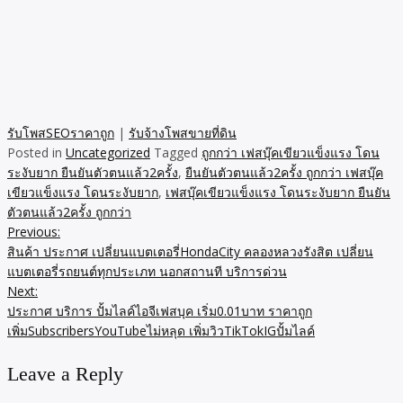
รับโพสSEOราคาถูก
|
รับจ้างโพสขายที่ดิน
Posted in
Uncategorized
Tagged
ถูกกว่า เฟสบุ๊คเขียวแข็งแรง โดน
ระงับยาก ยืนยันตัวตนแล้ว2ครั้ง
,
ยืนยันตัวตนแล้ว2ครั้ง ถูกกว่า เฟสบุ๊ค
เขียวแข็งแรง โดนระงับยาก
,
เฟสบุ๊คเขียวแข็งแรง โดนระงับยาก ยืนยัน
ตัวตนแล้ว2ครั้ง ถูกกว่า
Previous:
Post
สินค้า ประกาศ เปลี่ยนแบตเตอรี่HondaCity คลองหลวงรังสิต เปลี่ยน
navigation
แบตเตอรี่รถยนต์ทุกประเภท นอกสถานที บริการด่วน
Next:
ประกาศ บริการ ปั้มไลค์ไอจีเฟสบุค เริ่ม0.01บาท ราคาถูก
เพิ่มSubscribersYouTubeไม่หลุด เพิ่มวิวTikTokIGปั้มไลค์
Leave a Reply