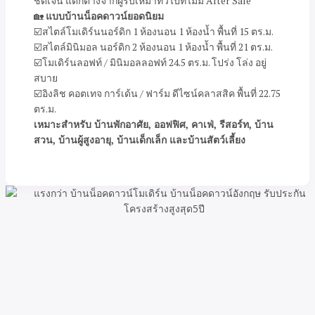
ชัดเจน แตกต่างจากผู้รับเหมาทั่วไปที่ไม่มี After Sale
🏡
แบบบ้านน็อคดาวน์ยอดนิยม
☑️สไตล์โมเดิร์นนอร์ดิก 1 ห้องนอน 1 ห้องน้ำ พื้นที่ 15 ตร.ม.
☑️สไตล์มินิมอล นอร์ดิก 2 ห้องนอน 1 ห้องน้ำ พื้นที่ 21 ตร.ม.
☑️โมเดิร์นลอฟท์ / มินิมอลลอฟท์ 24.5 ตร.ม. โปร่ง โล่ง อยู่
สบาย
☑️อิงลิช คอตเทจ การ์เด้น / ฟาร์ม ดีไซน์คลาสสิค พื้นที่ 22.75
ตร.ม.
เหมาะสำหรับ บ้านพักอาศัย, ออฟฟิศ, คาเฟ่, รีสอร์ท, บ้าน
สวน, บ้านผู้สูงอายุ, บ้านเด็กเล็ก และบ้านสัตว์เลี้ยง