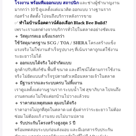
โรงงาน พร้อมทีมออกแบบ สถาปนิก
และช่างผู้ชำนาญงาน
มากกว่า 10 ปี ดูแลตั้งแต่แนวคิด ออกแบบ วางฐานราก
ก่อสร้าง ติดตั้ง ไปจนถึงบริการหลังการขาย
✅
ทำไมบ้านน็อคดาวน์ต้องเลือก Black Bee Build?
เพราะเราแตกต่างจากบริการทั่วไปในตลาดอย่างชัดเจน
🔸
วัสดุเกรดเอ แข็งแรงกว่า
ใช้วัสดุมาตรฐาน SCG / TOA / SHERA
โครงสร้างแข็ง
แรงจริง ไม่ใช่งานสำเร็จรูปบางๆ ที่เน้นราคาถูกแต่ใช้งาน
ระยะยาวไม่ได้
🔸
ออกแบบได้จริง ไม่จำกัดแบบ
ลูกค้าปรับฟังก์ชัน พื้นที่ ขนาด และดีไซน์ได้ตามการใช้งาน
จริง ไม่ยัดแบบสำเร็จรูปตายตัวเหมือนหลายเจ้าในตลาด
🔸
มีฐานรากและระบบครบ ไม่ทิ้งงาน
เราดูแลตั้งแต่งานฐานราก ระบบน้ำ ไฟ สุขาภิบาล ไปจนถึง
งานตกแต่ง ไม่ใช่แค่ยกบ้านไปวางแล้วจบ
🔸
ราคาสมเหตุสมผล คุมงบได้จริง
ราคาอาจไม่ถูกที่สุดในตลาด แต่ คุ้มค่ากว่าระยะยาว ไม่ต้อง
ซ่อม ไม่ต้องแก้ งานจบ งบไม่บานปลาย
🔸
รับประกันโครงสร้างสูงสุด 5 ปี
พร้อมทดสอบระบบก่อนส่งมอบ และมีเอกสารรับประกัน