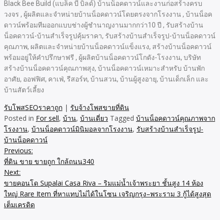
Black Bee Build (แบล็ค บี บิลด์) บ้านน็อคดาวน์และงานก่อสร้างครบ
วงจร , ผู้ผลิตและจำหน่ายบ้านน็อคดาวน์โดยตรงจากโรงงาน , บ้านน็อค
ดาวน์พร้อมทีมออกแบบช่างผู้ชำนาญงานมากกว่า10 ปี , รับสร้างบ้าน
น็อคดาวน์-บ้านสำเร็จรูปคุ้มราคา, รับสร้างบ้านสำเร็จรูป-บ้านน็อคดาวน์
คุณภาพ, ผลิตและจำหน่ายบ้านน็อคดาวน์แข็งแรง, สร้างบ้านน็อคดาวน์
พร้อมอยู่ให้คำปรึกษาฟรี , ผู้ผลิตบ้านน็อคดาวน์โกดัง-โรงงาน, บริษัท
สร้างบ้านน็อคดาวน์คุณภาพสุง, บ้านน็อคดาวน์เหมาะสำหรับ บ้านพัก
อาศัย, ออฟฟิศ, คาเฟ่, รีสอร์ท, บ้านสวน, บ้านผู้สูงอายุ, บ้านเด็กเล็ก และ
บ้านสัตว์เลี้ยง
รับโพสSEOราคาถูก
|
รับจ้างโพสขายที่ดิน
Posted in
For sell
,
บ้าน
,
บ้านเดี่ยว
Tagged
บ้านน็อคดาวน์คุณภาพจาก
โรงงาน
,
บ้านน็อคดาวน์มินิมอลจากโรงงาน
,
รับสร้างบ้านสำเร็จรูป-
บ้านน็อคดาวน์
Previous:
Post
ที่ดิน ขาย ขายถูก ใกล้ถนน340
navigation
Next:
ขายคอนโด Supalai Casa Riva – ริมแม่น้ำเจ้าพระยา ชั้นสูง 14 ห้อง
ใหญ่ Rare Item ที่หาแทบไม่ได้ในโซน เจริญกรุง–พระราม 3 กู้ได้สูงสุด
เต็มเครดิด