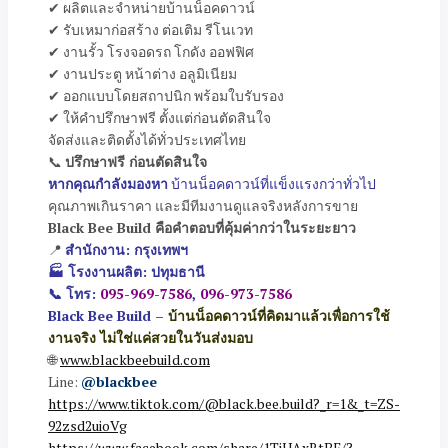
✔ ผลิตและจำหน่ายบ้านน็อคดาวน์
✔ รับเหมาก่อสร้าง ต่อเติม รีโนเวท
✔ งานรั้ว โรงจอดรถ โกดัง ออฟฟิศ
✔ งานประตู หน้าต่าง อลูมิเนียม
✔ ออกแบบโดยสถาปนิก พร้อมใบรับรอง
✔ ให้คำปรึกษาฟรี ตั้งแต่ก่อนตัดสินใจ
จัดส่งและติดตั้งได้ทั่วประเทศไทย
📞
ปรึกษาฟรี ก่อนตัดสินใจ
หากคุณกำลังมองหา
บ้านน็อคดาวน์ที่แข็งแรงกว่าทั่วไป
คุณภาพเกินราคา และมีทีมงานดูแลจริงหลังการขาย
Black Bee Build คือคำตอบที่คุ้มค่ากว่าในระยะยาว
📍
สำนักงาน: กรุงเทพฯ
🏭 โรงงานผลิต: ปทุมธานี
📞 โทร:
095-969-7586
,
096-973-7586
Black Bee Build –
บ้านน็อคดาวน์ที่คิดมาแล้วเพื่อการใช้
งานจริง ไม่ใช่แค่สวยในวันส่งมอบ
🌐
www.blackbeebuild.com
Line:
@blackbee
https://www.tiktok.com/@black.bee.build?_r=1&_t=ZS-
92zsd2uioVg
https://www.facebook.com/share/1TiUAxRtBF/?