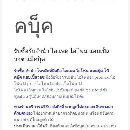
รับซื้อรับจำนำ ไอแพด ไอโฟน แอบเปิ้ล
วอซ แม็คบุ็ค
รับซื้อ-จำนำ โทรศัพท์มือถือ ไอแพด ไอโฟน แมคบุ๊ค โน๊
ตบุ๊ค แอบเปิ้ลวอซ
มือถือที่เรารับเช่น ไอโฟน14 promax /ไอ
โฟน14 pro / ไอโฟน14 plus /ไอโฟน 14
ไอโฟน13 ทุกรุ่น ไอโฟน12 ซัมซุง flip4 ซัมซุง z fold ซัม
ซุงultra รุ่นอื่นๆทักสอบถามเพิ่มเติมได้ค่ะ
ทางร้านบริการฟรีรับ-ส่งถึงที่ หากลูกไม่สะดวกเดินทางมา
ด้วยตนเอง
ไม่อยากทนลำบากรถติดบนถนน หรือนัดรับตาม
แนว bts ที่ใกล้ลูกค้าได้
ประเมินราคาให้ฟรี
เพียงทักและส่งข้อมูลรุ่น ความจุ ประกัน