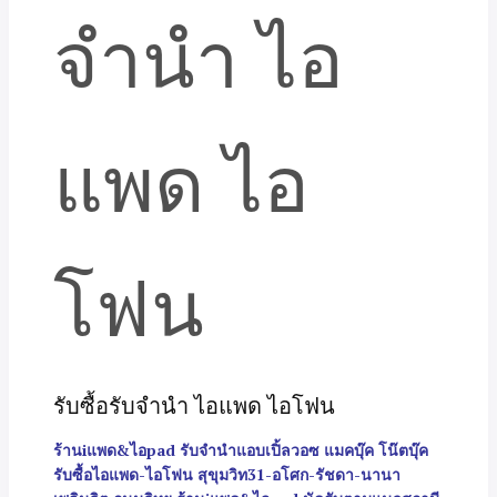
รับซื้อรับจำนำ ไอแพด ไอโฟน
ร้านiแพด&ไอpad รับจำนำแอบเปิ้ลวอซ แมคบุ๊ค โน๊ตบุ๊ค
รับซื้อไอแพด-ไอโฟน สุขุมวิท31-อโศก-รัชดา-นานา