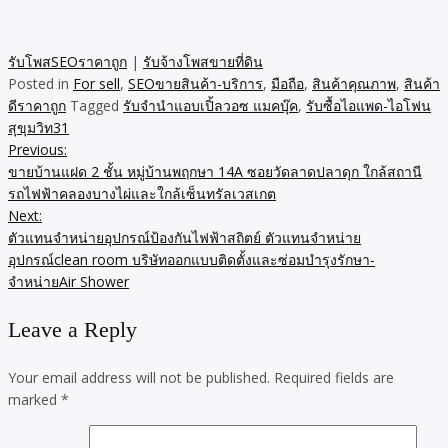
รับโพสSEOราคาถูก
|
รับจ้างโพสขายที่ดิน
Posted in
For sell
,
SEOขายสินค้า-บริการ
,
มือถือ
,
สินค้าคุณภาพ
,
สินค้า
ดีราคาถูก
Tagged
รับจำนำแอบเปิ้ลวอซ แมคบุ๊ค
,
รับซื้อไอแพด-ไอโฟน
สุขุมวิท31
Previous:
Post
ขายบ้านแฝด 2 ชั้น หมู่บ้านพฤกษา 14A ซอยวัดลาดปลาดุก ใกล้สถานี
navigation
รถไฟฟ้าคลองบางไผ่และใกล้เซ็นทรัลเวสเกต
Next:
ตัวแทนจำหน่ายอุปกรณ์ป้องกันไฟฟ้าสถิตย์ ตัวแทนจำหน่าย
อุปกรณ์clean room บริษัทออกแบบติดตั้งและซ่อมบำรุงรักษา-
จำหน่ายAir Shower
Leave a Reply
Your email address will not be published.
Required fields are
marked
*