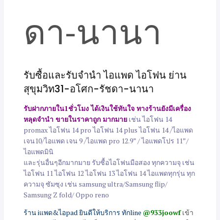
รับซื้อและรับจำนำ ไอแพด ไอโฟน ย่าน
สุขุมวิท31-อโศก-รัชดา-นานา
รับฝากภายใน1ชั่วโมง ได้เงินใช้ทันใจ ทางร้านยังมีเครื่อง
หลุดจำนำ ขายในราคาถูก มากมาย
เช่น ไอโฟน 14
promax ไอโฟน 14 pro ไอโฟน 14 plus ไอโฟน 14 /ไอแพด
เจน10/ไอแพด เจน 9 /ไอแพด pro 12.9” / ไอแพดโปร 11”/
ไอแพดมินิ
และรุ่นอื่นๆอีกมากมาย รับซื้อไอโฟนมือสอง ทุกความจุ เช่น
ไอโฟน 11 ไอโฟน 12 ไอโฟน 13 ไอโฟน 14 ไอแพดทุกรุ่น ทุก
ความจุ ซัมซุง เช่น samsung ultra/Samsung flip/
Samsung Z fold/ Oppo reno
ร้าน iแพด&ไอpad ยินดีให้บริการ ทักline
@933joowf
เข้า