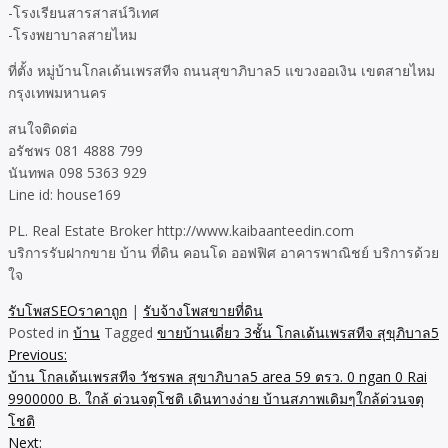
-โรงเรียนสารสาสน์วิเทศ
-โรงพยาบาลสายไหม
ที่ตั้ง หมู่บ้านโกลเด้นเพรสทีจ ถนนสุขาภิบาล5 แขวงออเงิน เขตสายไหม
กรุงเทพมหานคร
สนใจติดต่อ
อรัชพร 081 4888 799
นันทพล 098 5363 929
Line id: house169
PL. Real Estate Broker http://www.kaibaanteedin.com
บริการรับฝากขาย บ้าน ที่ดิน คอนโด ออฟฟิศ อาคารพาณิชย์ บริการด้วย
ใจ
รับโพสSEOราคาถูก
|
รับจ้างโพสขายที่ดิน
Posted in
บ้าน
Tagged
ขายบ้านเดี่ยว 3ชั้น โกลเด้นเพรสทีจ สุขุภิบาล5
Previous:
Post
บ้าน โกลเด้นเพรสทีจ วัชรพล สุขาภิบาล5 area 59 ตรว. 0 ngan 0 Rai
navigation
9900000 B. ใกล้ ด่วนจตุโชติ เดินทางง่าย บ้านสภาพเดิมๆใกล้ด่วนจตุ
โชติ
Next: