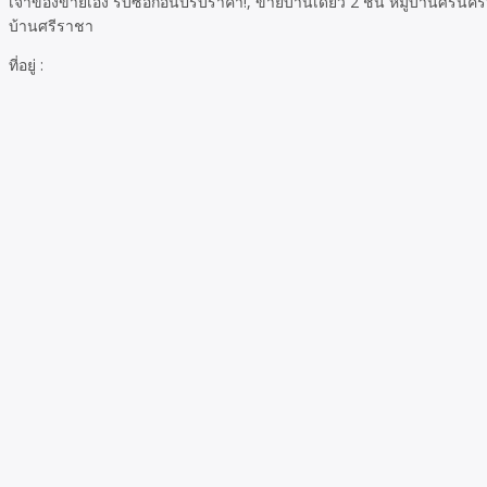
เจ้าของขายเอง รีบซื้อก่อนปรับราคา!, ขายบ้านเดี่ยว 2 ชั้น หมู่บ้านศรีนค
บ้านศรีราชา
ที่อยู่ :