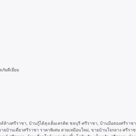
ัยดีเยี่ยม
้ห้างศรีราชา, บ้านกู้ได้สุงเต็มเครดิต ชลบุรี-ศรีราชา, บ้านมือสองศรีราช
ายบ้านเดี่ยวศรีราชา ราคาพิเศษ สวยเหมือนใหม่, ขายบ้านใจกลาง ศรีราชา จ