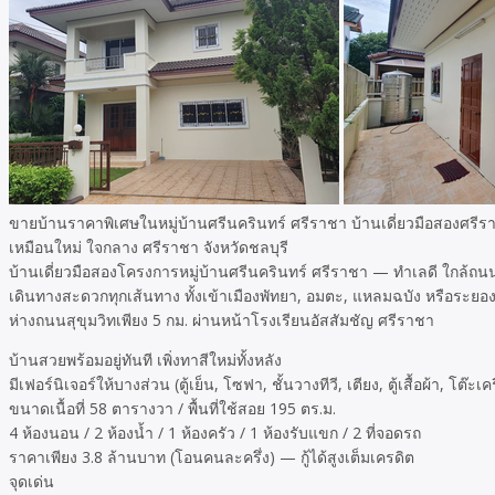
ขายบ้านราคาพิเศษในหมู่บ้านศรีนครินทร์ ศรีราชา บ้านเดี่ยวมือสองศรีราช
เหมือนใหม่ ใจกลาง ศรีราชา จังหวัดชลบุรี
บ้านเดี่ยวมือสองโครงการหมู่บ้านศรีนครินทร์ ศรีราชา — ทำเลดี ใกล้ถนนม
เดินทางสะดวกทุกเส้นทาง ทั้งเข้าเมืองพัทยา, อมตะ, แหลมฉบัง หรือระยองก
ห่างถนนสุขุมวิทเพียง 5 กม. ผ่านหน้าโรงเรียนอัสสัมชัญ ศรีราชา
บ้านสวยพร้อมอยู่ทันที เพิ่งทาสีใหม่ทั้งหลัง
มีเฟอร์นิเจอร์ให้บางส่วน (ตู้เย็น, โซฟา, ชั้นวางทีวี, เตียง, ตู้เสื้อผ้า, โต๊ะเค
ขนาดเนื้อที่ 58 ตารางวา / พื้นที่ใช้สอย 195 ตร.ม.
4 ห้องนอน / 2 ห้องน้ำ / 1 ห้องครัว / 1 ห้องรับแขก / 2 ที่จอดรถ
ราคาเพียง 3.8 ล้านบาท (โอนคนละครึ่ง) — กู้ได้สูงเต็มเครดิต
จุดเด่น