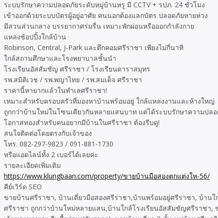
ระบบรักษาความปลอดภัยระดับหมู่บ้านหรู มี CCTV + รปภ. 24 ชั่วโมง
เข้าออกด้วยระบบบัตรผู้อยู่อาศัย คนนอกต้องแลกบัตร ปลอดภัยหายห่วง
มีสวนส่วนกลาง บรรยากาศร่มรื่น เหมาะพักผ่อนหรือออกกำลังกาย
แหล่งช้อปปิ้งใกล้บ้าน
Robinson, Central, J-Park และตึกคอมศรีราชา เพียงไม่กี่นาที
ใกล้สถานศึกษาและโรงพยาบาลชั้นนำ
โรงเรียนอัสสัมชัญ ศรีราชา / โรงเรียนดาราสมุทร
รพ.สมิติเวช / รพ.พญาไทย / รพ.สมเด็จ ศรีราชา
ราคานี้หายากแล้วในทำเลศรีราชา!
เหมาะสำหรับครอบครัวที่มองหาบ้านพร้อมอยู่ ใกล้แหล่งงานและห้างใหญ่
ถูกกว่าบ้านใหม่ในโซนเดียวกันหลายแสนบาท แต่ได้ระบบรักษาความปลอดภ
โอกาสทองสำหรับคนอยากมีบ้านในศรีราชา ต้องรีบดู!
สนใจติดต่อโดยตรงกับเจ้าของ
โทร. 082-297-9823 / 091-881-1730
หรือแอดไลน์ทั้ง 2 เบอร์ได้เลยค่ะ
รายละเอียดเพิ่มเติม
https://www.klungbaan.com/property/ขายบ้านมือสองตกแต่งให-56/
คีย์เวิร์ด SEO
ขายบ้านศรีราชา, บ้านเดี่ยวมือสองศรีราชา,บ้านพร้อมอยู่ศรีราชา, บ้านใกล
ศรีราชา ถูกกว่าบ้านใหม่หลายแสน,บ้านใกล้โรงเรียนอัสสัมชัญศรีราชา, ข