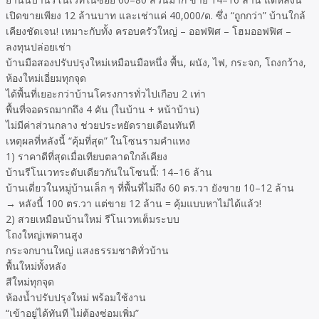
เปิดขายเพียง 12 ล้านบาท และเช่าแค่ 40,000/ด. ซึ่ง “ถูกกว่า” บ้านใกล้
เคียงชัดเจน! เหมาะกับทั้ง ครอบครัวใหญ่ – ออฟฟิศ – โฮมออฟฟิศ –
ลงทุนปล่อยเช่า
บ้านมือสองปรับปรุงใหม่เหมือนมือหนึ่ง พื้น, ผนัง, ไฟ, กระจก, โถงกว้าง,
ห้องใหม่เอี่ยมทุกจุด
ได้พื้นที่เยอะกว่าบ้านโครงการทั่วไปเกือบ 2 เท่า
พื้นที่จอดรถมากถึง 4 คัน (ในบ้าน + หน้าบ้าน)
ไม่มีค่าส่วนกลาง ช่วยประหยัดรายเดือนทันที
เหตุผลที่หลังนี้ “คุ้มที่สุด” ในโซนรามคำแหง
1) ราคาดีที่สุดเมื่อเทียบตลาดใกล้เคียง
บ้านรีโนเวทระดับเดียวกันในโซนนี้: 14–16 ล้าน
บ้านเดี่ยวในหมู่บ้านเล็ก ๆ ที่พื้นที่ไม่ถึง 60 ตร.วา ยังขาย 10–12 ล้าน
→ หลังนี้ 100 ตร.วา แต่ขาย 12 ล้าน = คุ้มแบบหาไม่ได้แล้ว!
2) สวยเหมือนบ้านใหม่ รีโนเวทเต็มระบบ
โถงใหญ่เพดานสูง
กระจกบานใหญ่ แสงธรรมชาติทั่วบ้าน
พื้นใหม่ทั้งหลัง
สีใหม่ทุกจุด
ห้องน้ำปรับปรุงใหม่ พร้อมใช้งาน
“เข้าอยู่ได้ทันที ไม่ต้องซ่อมเพิ่ม”