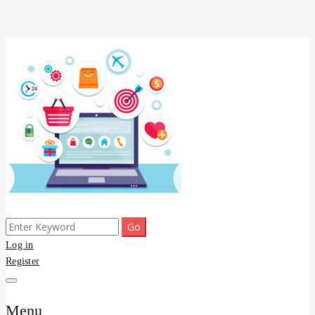
Skip
to
content
Search
ขายดี โพสประกาศขายสินค้าฟรี บ้าน ที่ดิน อสังหา รับโพสต์ประกาศขาย
รับจ้างโพสต์ บ้าน ที่ดิน
for:
Log in
ของ รับรองผล ดีที่สุดถูกที่สุด ติดหน้าแรกกูเกืล
Register
อสังหา kyedee.com โพส
ขายดี ขายฟรี รับโพสขาย
Menu