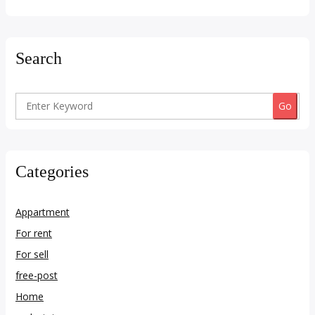
Search
Search
for:
Categories
Appartment
For rent
For sell
free-post
Home