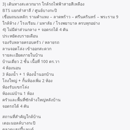
3) เดินทางสะดวกมาก ใกล้รถไฟฟ้าสายสีเหลือง
BTS แยกลำสาลี / ศูนย์บางกะปิ
เชื่อมถนนหลัก: รามคำแหง – ลาดพร้าว – ศรีนครินทร์ – พระราม 9
ใกล้ห้าง / โรงเรียน / มหาลัย / โรงพยาบาล ครบทุกอย่าง
4) ไม่มีค่าส่วนกลาง + จอดรถได้ 4 คัน
ประหยัดงบรายเดือน
รองรับหลายครอบครัว / หลายรถ
ลานจอดโล่ง เข้าออกสะดวก
รายละเอียดภายในบ้าน
บ้านเดี่ยว 2 ชั้น เนื้อที่ 100 ตร.วา
4 ห้องนอน
3 ห้องน้ำ + 1 ห้องน้ำนอกบ้าน
โถงใหญ่ + กั้นห้องเพิ่ม 2 ห้อง
ห้องรับแขกโล่ง
ห้องแม่บ้าน 1 ห้อง
ครัวและพื้นที่ซักล้างใหญ่หลังบ้าน
จอดรถได้ 4 คัน
สถานที่สำคัญใกล้บ้าน
เดอะมอลล์บางกะปิ
ตลาดแฮปปี้แลนด์