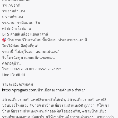
รพ.เวชธานี
รพ.รามคำแหง
ม.รามคำแหง
รร.นานาชาติแมนดาริน
คริสตจักรใจสมาน
BTS สายสีเหลือง แยกลำสาลี
บ้านสวย รีโนเวทใหม่ พื้นที่เยอะ ทำเลหายากแบบนี้
ใครได้ก่อน คือคุ้มที่สุด!
ราคานี้ “ไม่อยู่ในตลาดนานแน่นอน”
รีบโทรนัดดูด่วนก่อนมีคนจองก่อน!
ติดต่อดูบ้าน
โทร: 090-970-8301 / 065-928-2795
Line ID: diiidiii
รายละเอียดเพิ่มเติม
https://pragaas.com/บ้านมือสองรามคำแหง-สำหร/
#บ้านเดี่ยวรามคำแหง68ขายหรือให้เช่า, #บ้านเดี่ยวรามคำแหง68
ปรับปรุงใหม่สวย #ขาย/เช่าบ้านเดี่ยวรามคำแหง68 ถูกกว่า, #ให้เช่า
บ้านเดี่ยวรามคำแหงเหมาะทำออฟฟิศโฮมออฟฟิศ, #ขายบ้านเดี่ยว
รามคำแหงลงทุนปล่อยเช่า, #ให้เช่าบ้านเดี่ยวรามคำแหง68 สวยถูกกว่า,