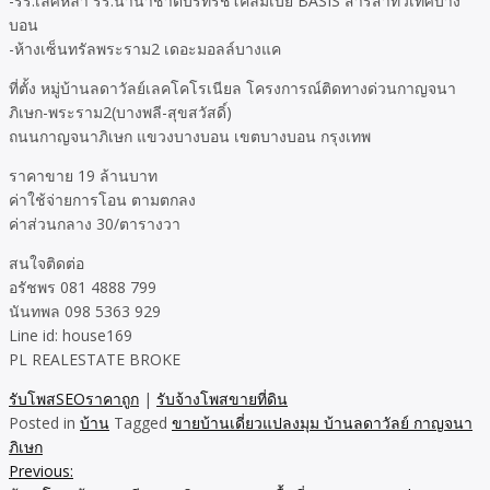
-รร.เลิศหล้า รร.นานาชาติบริทริชโคลัมเบีย BASIS สารสาทวิเทศบาง
บอน
-ห้างเซ็นทรัลพระราม2 เดอะมอลล์บางแค
ที่ตั้ง หมู่บ้านลดาวัลย์เลคโคโรเนียล โครงการณ์ติดทางด่วนกาญจนา
ภิเษก-พระราม2(บางพลี-สุขสวัสดิ์)
ถนนกาญจนาภิเษก แขวงบางบอน เขตบางบอน กรุงเทพ
ราคาขาย 19 ล้านบาท
ค่าใช้จ่ายการโอน ตามตกลง
ค่าส่วนกลาง 30/ตารางวา
สนใจติดต่อ
อรัชพร 081 4888 799
นันทพล 098 5363 929
Line id: house169
PL REALESTATE BROKE
รับโพสSEOราคาถูก
|
รับจ้างโพสขายที่ดิน
Posted in
บ้าน
Tagged
ขายบ้านเดี่ยวแปลงมุม บ้านลดาวัลย์ กาญจนา
ภิเษก
Previous:
Post