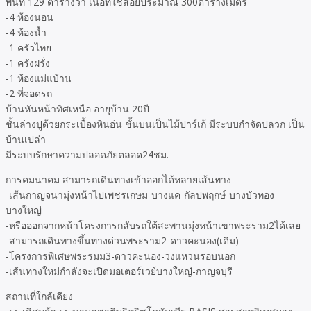
พื้นที่ 129 ตารางวา เนื้อที่ใช้สอยประมาณ 300ตารางเมตร
-4 ห้องนอน
-4 ห้องน้ำ
-1 ครัวไทย
-1 ครังฝรั่ง
-1 ห้องแม่แบ้าน
-2 ที่จอดรถ
บ้านหันหน้าทิศเหนือ อายุบ้าน 20ปี
ชั้นล่างปูด้วยกระเบื้องหินอ่น ชั้นบนเป็นไม้ปาร์เก้ มีระบบกำจัดปลวก เป็น
บ้านเปล่า
มีระบบรักษาความปลอดภัยตลอด24ชม.
การคมนาคม สามารถเดินทางเข้าออกได้หลายเส้นทาง
-เส้นกาญจนามุ่งหน้าไปเพชรเกษม-บางแค-กัลปพฤกษ์-บางบัวทอง-
บางใหญ่
-หรือออกจากหน้าโครงการกลับรถใต้สะพานมุ่งหน้าเขาพระราม2ได้เลย
-สามารถเดินทางขึ้นทางด่วนพระราม2-ดาวคะนอง(เดิม)
-โครงการพิเศษพระรมม3-ดาวคะนอง-วงแหวนรอบนอก
-เส้นทางใหม่กำลังจะเปิดมอเตอร์เวย์บางใหญ๋-กาญจบุรี
สถานที่ใกล้เคียง