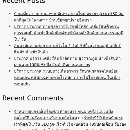
Recent Posts
บ้านเดี่ยว ขาย ราคาขายพิเศษ สภาพใหม่ พระยาสุเรนทร์30 คุ้ม
ค่าที่สุดในโครงการ บ้านชัยพฤกษ์รามอินทรา
บริการ ประกาศ ด่านศุลกากรไปรษณีย์หลัก เคลียร์สินค้าด่าน
สุวรรณภูมิ นำเข้าสินค้าติดด่านทำไง คลังสินค้าด่านสุวรรณภูมิ
ใน1วัน
สินค้าติดด่านศุลกากร แก้ไวใน 1 วัน! ชิปปิ้งสุวรรณภูมิ เคลียร์
สินค้า นำเข้าสินค้า
ประกาศ บริการ เคลียร์สินค้าติดด่าน สุวรรณภูมิ นำเข้าสินค้า
ผ่านฉลุย100% ชิปปิ้ง สินค้าติดด่านศุลกากร
บริการ ประกาศ ระบบทางเดินอาหาร รักษาแผลกรดไหลย้อน
ขอนแก่น คลินิกเฉพาะทางโรคตับ ตรวจไฟโบรสแกน ในเมือง
ขอนแก่น
Recent Comments
จำหน่ายอุปกรณ์เครื่องจักรทำอาหาร-ขนม เครื่องแบ่งแป้ง
อัตโนมัติ เครื่องแบ่งแป้งขนมอัตโนม
on
รับทำSEO ติดหน้าแรก
เร็วที่สุดใน7วัน SEOถูก-เร็ว-ดี เริ่ม7บต่อวัน 199บต่อเดือน รับรอง