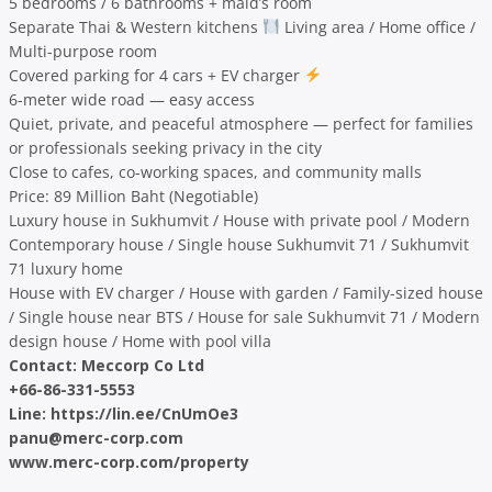
5 bedrooms / 6 bathrooms + maid’s room
Separate Thai & Western kitchens
Living area / Home office /
Multi-purpose room
Covered parking for 4 cars + EV charger
6-meter wide road — easy access
Quiet, private, and peaceful atmosphere — perfect for families
or professionals seeking privacy in the city
Close to cafes, co-working spaces, and community malls
Price: 89 Million Baht (Negotiable)
Luxury house in Sukhumvit / House with private pool / Modern
Contemporary house / Single house Sukhumvit 71 / Sukhumvit
71 luxury home
House with EV charger / House with garden / Family-sized house
/ Single house near BTS / House for sale Sukhumvit 71 / Modern
design house / Home with pool villa
Contact: Meccorp Co Ltd
+66-86-331-5553
Line: https://lin.ee/CnUmOe3
panu@merc-corp.com
www.merc-corp.com/property