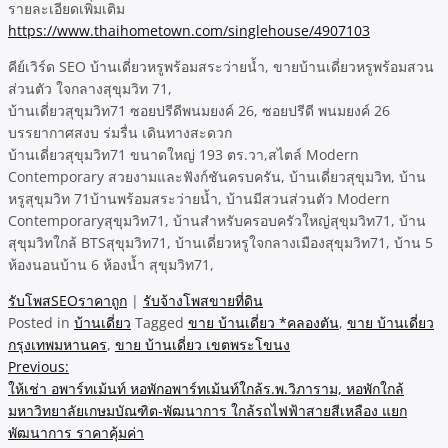
รายละเอียดเพิ่มเติม
https://www.thaihometown.com/singlehouse/4907103
คีย์เวิร์ด SEO บ้านเดี่ยวหรูพร้อมสระว่ายน้ำ, ขายบ้านเดี่ยวหรูพร้อมสวน
ส่วนตัว ใจกลางสุขุมวิท 71,
บ้านเดี่ยวสุขุมวิท71 ซอยปรีดีพนมยงค์ 26, ซอยปรีดี พนมยงค์ 26
บรรยากาศสงบ ร่มรื่น เดินทางสะดวก
บ้านเดี่ยวสุขุมวิท71 ขนาดใหญ่ 193 ตร.วา,สไตล์ Modern
Contemporary สวยงามและฟังก์ชันครบครัน, บ้านเดี่ยวสุขุมวิท, บ้าน
หรูสุขุมวิท 71บ้านพร้อมสระว่ายน้ำ, บ้านมีสวนส่วนตัว Modern
Contemporaryสุขุมวิท71, บ้านสำหรับครอบครัวใหญ่สุขุมวิท71, บ้าน
สุขุมวิทใกล้ BTSสุขุมวิท71, บ้านเดี่ยวหรูใจกลางเมืองสุขุมวิท71, บ้าน 5
ห้องนอนบ้าน 6 ห้องน้ำ สุขุมวิท71,
รับโพสSEOราคาถูก
|
รับจ้างโพสขายที่ดิน
Posted in
บ้านเดี่ยว
Tagged
ขาย บ้านเดี่ยว *คลองตัน
,
ขาย บ้านเดี่ยว
กรุงเทพมหานคร
,
ขาย บ้านเดี่ยว เขตพระโขนง
Post
Previous:
ให้เช่า อพาร์ทเม้นท์ หอพักอพาร์ทเม้นท์ใกล้ร.พ.วิภาราม, หอพักใกล้
navigation
มหาวิทยาลัยเกษมบัณฑิต-พัฒนาการ ใกล้รถไฟฟ้าสายสีเหลือง แยก
พัฒนาการ ราคาคุ้มค่า