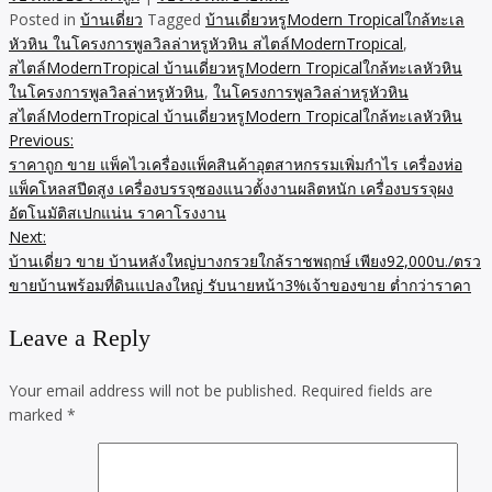
Posted in
บ้านเดี่ยว
Tagged
บ้านเดี่ยวหรูModern Tropicalใกล้ทะเล
หัวหิน ในโครงการพูลวิลล่าหรูหัวหิน สไตล์ModernTropical
,
สไตล์ModernTropical บ้านเดี่ยวหรูModern Tropicalใกล้ทะเลหัวหิน
ในโครงการพูลวิลล่าหรูหัวหิน
,
ในโครงการพูลวิลล่าหรูหัวหิน
สไตล์ModernTropical บ้านเดี่ยวหรูModern Tropicalใกล้ทะเลหัวหิน
Previous:
Post
ราคาถูก ขาย แพ็คไวเครื่องแพ็คสินค้าอุตสาหกรรมเพิ่มกำไร เครื่องห่อ
navigation
แพ็คโหลสปีดสูง เครื่องบรรจุซองแนวตั้งงานผลิตหนัก เครื่องบรรจุผง
อัตโนมัติสเปกแน่น ราคาโรงงาน
Next:
บ้านเดี่ยว ขาย บ้านหลังใหญ่บางกรวยใกล้ราชพฤกษ์ เพียง92,000บ./ตรว
ขายบ้านพร้อมที่ดินแปลงใหญ่ รับนายหน้า3%เจ้าของขาย ต่ำกว่าราคา
Leave a Reply
Your email address will not be published.
Required fields are
marked
*