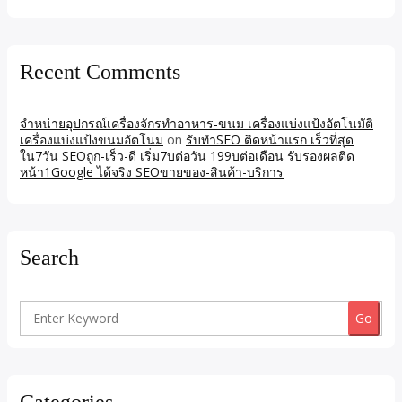
Recent Comments
จำหน่ายอุปกรณ์เครื่องจักรทำอาหาร-ขนม เครื่องแบ่งแป้งอัตโนมัติ
เครื่องแบ่งแป้งขนมอัตโนม
on
รับทำSEO ติดหน้าแรก เร็วที่สุด
ใน7วัน SEOถูก-เร็ว-ดี เริ่ม7บต่อวัน 199บต่อเดือน รับรองผลติด
หน้า1Google ได้จริง SEOขายของ-สินค้า-บริการ
Search
Search
for: