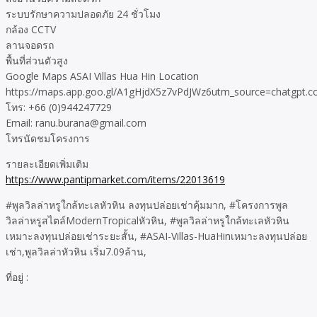
ระบบรักษาความปลอดภัย 24 ชั่วโมง
กล้อง CCTV
ลานจอดรถ
พื้นที่ส่วนตัวสูง
Google Maps ASAI Villas Hua Hin Location
https://maps.app.goo.gl/A1gHjdX5z7vPdJWz6utm_source=chatgpt.
โทร: +66 (0)944247729
Email: ranu.burana@gmail.com
โทรนัดชมโครงการ
รายละเอียดเพิ่มเติม
https://www.pantipmarket.com/items/22013619
#พูลวิลล่าหรูใกล้ทะเลหัวหิน ลงทุนปล่อยเช่าคุ้มมาก, #โครงการพูล
วิลล่าหรูสไตล์ModernTropicalหัวหิน, #พูลวิลล่าหรูใกล้ทะเลหัวหิน
เหมาะลงทุนปล่อยเช่าระยะสั้น, #ASAI-Villas-HuaHinเหมาะลงทุนปล่อย
เช่า,พูลวิลล่าหัวหิน เริ่ม7.09ล้าน,
ที่อยู่ :