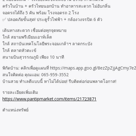
ครัวในบ้าน + ครัวไทยนอกบ้าน ทำอาหารสะดวก ไม่อับกลิ่น
จอดรถได้ถึง 5 คัน พร้อม โรงจอดรถ 2 โรง
✅ ปลอดภัยขั้นสุด! ประตูรั้วไฟฟ้า + กล้องวงจรปิด 6 ตัว
เดินทางสะดวก เชื่อมต่อทุกจุดหมาย
ใกล้ สยามพรีเมียมเอาท์เล็ต
ใกล้ สถาบันเทคโนโลยีพระจอมเกล้าฯ ลาดกระบัง
ใกล้ ตลาดหัวตะเข้
สนามบินสุวรรณภูมิ เพียง 10 นาที
พิกัดบ้าน: คลิกเพื่อดูแผนที่ https://maps.app.goo.gl/8ezZpZjjAgCmy7e
สนใจติดต่อ คุณแอม: 065-959-3552
บ้านสวย ทำเลดีแบบนี้ หาไม่ได้บ่อย! รีบติดต่อก่อนพลาดโอกาส!
รายละเอียดเพิ่มเติม
https://www.pantipmarket.com/items/21723871
ตำแหน่งทรัพย์