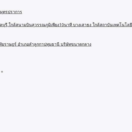
 สมุทรปราการ
บุรี,ใกล้สนามบินสุวรรณภูมิเพียง10นาที บางเสาธง ใกล้สถาบันเทคโนโลย
หทัยราษฎร์ อำเภอลำลูกกาปทุมธานี บริษัทขนาดกลาง
d
*