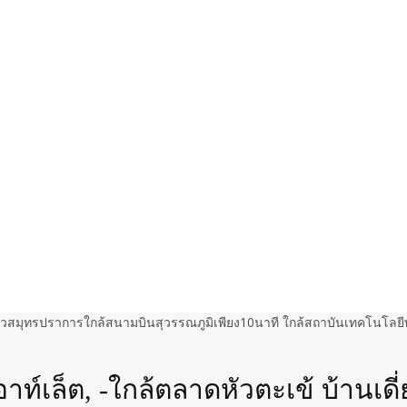
อาท์เล็ต, -ใกล้ตลาดหัวตะเข้ บ้านเด