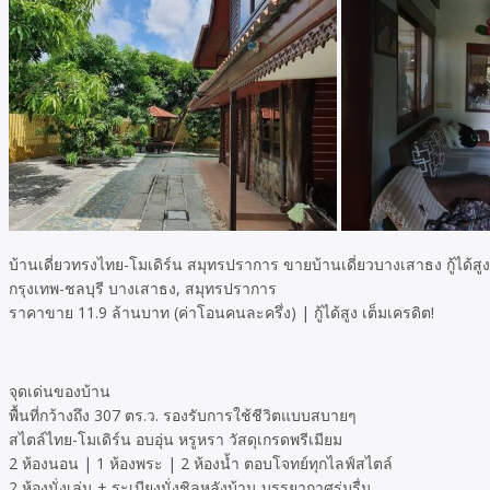
บ้านเดี่ยวทรงไทย-โมเดิร์น สมุทรปราการ ขายบ้านเดี่ยวบางเสาธง กู้ได้สูง
กรุงเทพ-ชลบุรี บางเสาธง, สมุทรปราการ
ราคาขาย 11.9 ล้านบาท (ค่าโอนคนละครึ่ง) | กู้ได้สูง เต็มเครดิต!
จุดเด่นของบ้าน
พื้นที่กว้างถึง 307 ตร.ว. รองรับการใช้ชีวิตแบบสบายๆ
สไตล์ไทย-โมเดิร์น อบอุ่น หรูหรา วัสดุเกรดพรีเมียม
2 ห้องนอน | 1 ห้องพระ | 2 ห้องน้ำ ตอบโจทย์ทุกไลฟ์สไตล์
2 ห้องนั่งเล่น + ระเบียงนั่งชิลหลังบ้าน บรรยากาศร่มรื่น