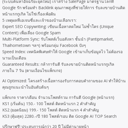
(ระบบค้นหาอัจฉริยะยุคใหม่) เราสร้าง SalePage มาตรฐานโลกที่
Google รัก พร้อมทำ Backlink คุณภาพสูงที่ช่วยให้การ รับลงขายบ้านติด
หน้าแรกกูเกิล ไม่ใช่เรื่องเพ้อฝัน
5 เหตุผลที่เอเจนซี่และเจ้าของบ้านเลือกเรา:
Expert SEO Copywriting: เขียนเนื้อหาสดใหม่ ไม่ซ้ำใคร (Unique
Content) เพื่อเลี่ยง Google Spam
Multi-Platform Sync: รับโพสต์เว็บอสังหา ชั้นนำ (Pantipmarket,
Thaihometown ฯลฯ) พร้อมกลุ่ม Facebook ปังๆ
Speed Index: เทคนิคพิเศษทำให้ Google เข้ามาเก็บข้อมูลไว ไม่ต้องรอ
นานเป็นเดือน
Guaranteed Results: กล้าการันตี รับลงขายบ้านติดหน้าแรกกูเกิล
ภายใน 7 วัน (ตามเงื่อนไขแพ็กเกจ)
AI Optimized: โครงสร้างเนื้อหารองรับการตอบคำถามของ AI ทำให้บ้าน
คุณถูกแนะนำในอันดับต้นๆ
แพ็กเกจ ราคา/เดือน จำนวนโพสต์รวม การันตี Google (หน้าแรก)
KS1 (เริ่มต้น) 150.- 100 โพสต์ ติดหน้าแรก 2 คำสำคัญ
KS2 (ยอดนิยม) 199.- 150 โพสต์ ติดหน้าแรก 4 คำสำคัญ
KS3 (คุ้มสุด) 2280.-/ปี 180 โพสต์/รอบ ติด Google AI TOP Search
ปรึกษาฟรี! ประสบการณ์กว่า 20 ปี ไม่มีค่านายหน้า