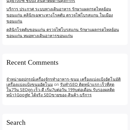
ฉลุย100% ชิปปิ้ง สินค้าติดด่านศุลกากร
บริการ ประกาศ ระบบทางเดินอาหาร รักษาแผลกรดไหลย้อน
ขอนแก่น คลินิกเฉพาะทางโรคตับ ตรวจไฟโบรสแกน ในเมือง
ขอนแก่น
คลินิกโรคตับขอนแก่น ตรวจไฟโบรสแกน รักษาแผลกรดไหลย้อน
ขอนแก่น หมอทางเดินอาหารขอนแก่น
Recent Comments
จำหน่ายอุปกรณ์เครื่องจักรทำอาหาร-ขนม เครื่องแบ่งแป้งอัตโนมัติ
เครื่องแบ่งแป้งขนมอัตโนม
on
รับทำSEO ติดหน้าแรก เร็วที่สุด
ใน7วัน SEOถูก-เร็ว-ดี เริ่ม7บต่อวัน 199บต่อเดือน รับรองผลติด
หน้า1Google ได้จริง SEOขายของ-สินค้า-บริการ
Search