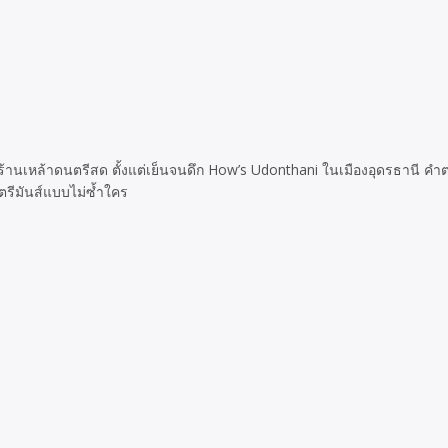
นี ร้านเหล้าดนตรีสด ตั้งแต่เย็นจนดึก How’s Udonthani ในเมืองอุดรธานี ค
นตรีมันส์แบบไม่ซ้ำใคร