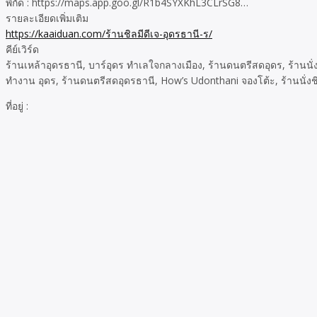
พิกัด : https://maps.app.goo.gl/R1b4SYXKhL3CLrSG8…
รายละเอียดเพิ่มเติม
https://kaaiduan.com/ร้านชิลมีดีเจ-อุดรธานี-ร/
คีย์เวิร์ด
ร้านเหล้าอุดรธานี, บาร์อุดร ทำเลใจกลางเมือง, ร้านดนตรีสดอุดร, ร้านนั่
ทำงาน อุดร, ร้านดนตรีสดอุดรธานี, How’s Udonthani จองโต้ะ, ร้านนั่งชิ
ที่อยู่ :