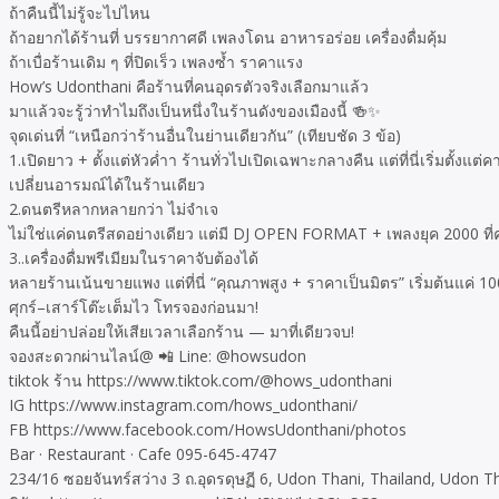
ถ้าคืนนี้ไม่รู้จะไปไหน
ถ้าอยากได้ร้านที่ บรรยากาศดี เพลงโดน อาหารอร่อย เครื่องดื่มคุ้ม
ถ้าเบื่อร้านเดิม ๆ ที่ปิดเร็ว เพลงซ้ำ ราคาแรง
How’s Udonthani คือร้านที่คนอุดรตัวจริงเลือกมาแล้ว
มาแล้วจะรู้ว่าทำไมถึงเป็นหนึ่งในร้านดังของเมืองนี้ 🍻✨
จุดเด่นที่ “เหนือกว่าร้านอื่นในย่านเดียวกัน” (เทียบชัด 3 ข้อ)
1.เปิดยาว + ตั้งแต่หัวค่ำา ร้านทั่วไปเปิดเฉพาะกลางคืน แต่ที่นี่เริ่มตั้งแต่ค
เปลี่ยนอารมณ์ได้ในร้านเดียว
2.ดนตรีหลากหลายกว่า ไม่จำเจ
ไม่ใช่แค่ดนตรีสดอย่างเดียว แต่มี DJ OPEN FORMAT + เพลงยุค 2000 ที่
3..เครื่องดื่มพรีเมียมในราคาจับต้องได้
หลายร้านเน้นขายแพง แต่ที่นี่ “คุณภาพสูง + ราคาเป็นมิตร” เริ่มต้นแค่ 1
ศุกร์–เสาร์โต๊ะเต็มไว โทรจองก่อนมา!
คืนนี้อย่าปล่อยให้เสียเวลาเลือกร้าน — มาที่เดียวจบ!
จองสะดวกผ่านไลน์@ 📲 Line: @howsudon
tiktok ร้าน https://www.tiktok.com/@hows_udonthani
IG https://www.instagram.com/hows_udonthani/
FB https://www.facebook.com/HowsUdonthani/photos
Bar · Restaurant · Cafe 095-645-4747
234/16 ซอยจันทร์สว่าง 3 ถ.อุดรดุษฏี 6, Udon Thani, Thailand, Udon T