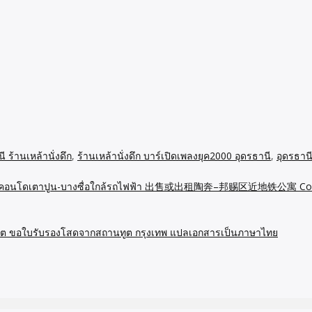
 ร้านเหล้านั่งดึก
,
ร้านเหล้านั่งดึก บาร์เปิดเพลงยุค2000 อุดรธานี
,
อุดรธานี
ระชากร คอนโดเตาปูน-บางซื่อใกล้รถไฟฟ้า 出售或出租陶奔–邦赐区近地铁公寓 Co
ูต ขอใบรับรองโสดจากสถานทูต กรุงเทพ แปลเอกสารเป็นภาษาไทย