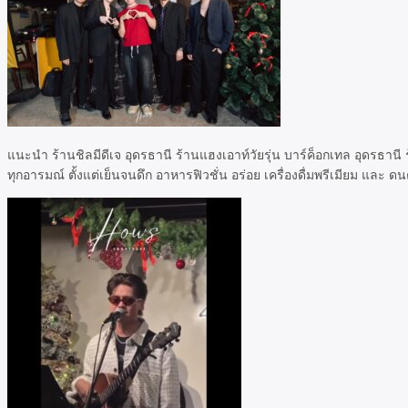
แนะนำ ร้านชิลมีดีเจ อุดรธานี ร้านแฮงเอาท์วัยรุ่น บาร์ค็อกเทล อุดรธา
ทุกอารมณ์ ตั้งแต่เย็นจนดึก อาหารฟิวชั่น อร่อย เครื่องดื่มพรีเมียม และ ด