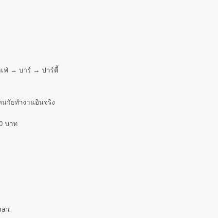
าเฟ่ → บาร์ → ปาร์ตี้
คนวัยทำงานอินจริง
00 บาท
hani