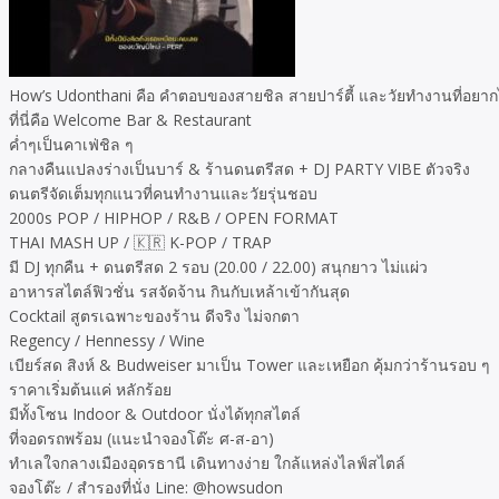
How’s Udonthani คือ คำตอบของสายชิล สายปาร์ตี้ และวัยทำงานที่อยากได
ที่นี่คือ Welcome Bar & Restaurant
ค่ำๆเป็นคาเฟ่ชิล ๆ
กลางคืนแปลงร่างเป็นบาร์ & ร้านดนตรีสด + DJ PARTY VIBE ตัวจริง
ดนตรีจัดเต็มทุกแนวที่คนทำงานและวัยรุ่นชอบ
2000s POP / HIPHOP / R&B / OPEN FORMAT
THAI MASH UP / 🇰🇷 K-POP / TRAP
มี DJ ทุกคืน + ดนตรีสด 2 รอบ (20.00 / 22.00) สนุกยาว ไม่แผ่ว
อาหารสไตล์ฟิวชั่น รสจัดจ้าน กินกับเหล้าเข้ากันสุด
Cocktail สูตรเฉพาะของร้าน ดีจริง ไม่จกตา
Regency / Hennessy / Wine
เบียร์สด สิงห์ & Budweiser มาเป็น Tower และเหยือก คุ้มกว่าร้านรอบ ๆ
ราคาเริ่มต้นแค่ หลักร้อย
มีทั้งโซน Indoor & Outdoor นั่งได้ทุกสไตล์
ที่จอดรถพร้อม (แนะนำจองโต๊ะ ศ-ส-อา)
ทำเลใจกลางเมืองอุดรธานี เดินทางง่าย ใกล้แหล่งไลฟ์สไตล์
จองโต๊ะ / สำรองที่นั่ง Line: @howsudon