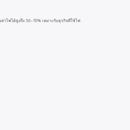
ไฟได้สูงถึง 50–70% เหมาะกับธุรกิจที่ใช้ไฟ