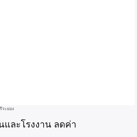
้านและโรงงาน ลดค่า