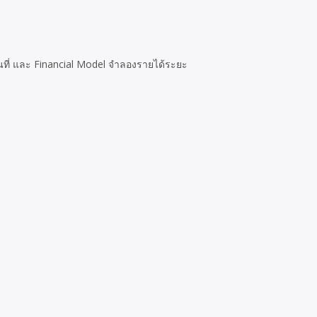
้นที่ และ Financial Model จำลองรายได้ระยะ