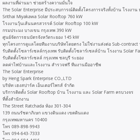
ผลงานที่ผ่านมา ช่วยสร้างความมั่นใจ
The Solar Enterprise มีประสบการณ์ติดตั้งโครงการจริงทั้งบ้าน โรง
Srithai Miyakawa Solar Rooftop 760 kW
โรงงานวุ้นเส้นนครสวรรค์ Solar Rooftop 100 kW
กรมประมง บางเขน กรุงเทพ 390 kW
ศูนย์จัดการธนบัตรจังหวัดระยอง 145 kW
ทุกโครงการดูแลโดยทีมงานบริษัทโดยตรง ไม่ใช่งานส่งต่อ Sub-contract ท
รับติดตั้งโซลาร์เซลล์กรุงเทพ รับติดตั้งโซลาร์เซลล์บ้าน โรงงาน Solar F
รับติดตั้งโซลาร์เซลล์ กรุงเทพ ชลบุรี ระยอง
ลดค่าไฟบ้านและโรงงาน สำรวจฟรี ทีมงานมืออาชีพ
The Solar Enterprise
by Heng Spark Enterprise CO.,LTD
บริษัท เฮงสปาร์ค เอ็นเตอร์ไพรส์ จำกัด
บริการติดตั้ง Solar Rooftop บ้าน โรงงาน และ Solar Farm ครบวงจร
ที่ตั้งสำนักงาน
The Street Ratchada ห้อง 301-304
139 ถนนรัชดาภิเษก แขวงดินแดง เขตดินแดง
กรุงเทพมหานคร 10400
โทร 089-898-9943
โทร 094-643-7333