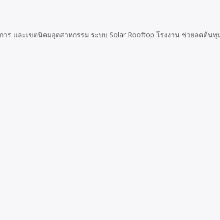
าร และเขตนิคมอุตสาหกรรม ระบบ Solar Rooftop โรงงาน ช่วยลดต้นทุนค่า