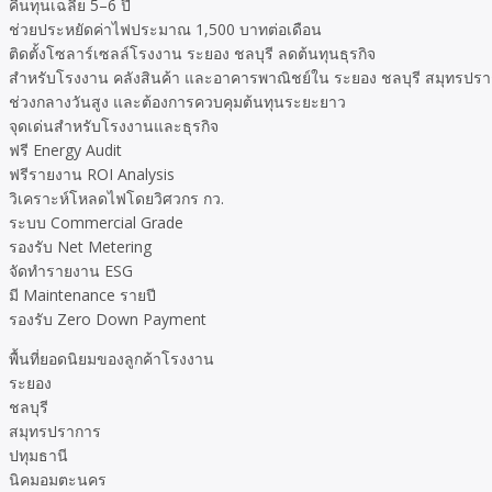
คืนทุนเฉลี่ย 5–6 ปี
ช่วยประหยัดค่าไฟประมาณ 1,500 บาทต่อเดือน
ติดตั้งโซลาร์เซลล์โรงงาน ระยอง ชลบุรี ลดต้นทุนธุรกิจ
สำหรับโรงงาน คลังสินค้า และอาคารพาณิชย์ใน ระยอง ชลบุรี สมุทรปราก
ช่วงกลางวันสูง และต้องการควบคุมต้นทุนระยะยาว
จุดเด่นสำหรับโรงงานและธุรกิจ
ฟรี Energy Audit
ฟรีรายงาน ROI Analysis
วิเคราะห์โหลดไฟโดยวิศวกร กว.
ระบบ Commercial Grade
รองรับ Net Metering
จัดทำรายงาน ESG
มี Maintenance รายปี
รองรับ Zero Down Payment
พื้นที่ยอดนิยมของลูกค้าโรงงาน
ระยอง
ชลบุรี
สมุทรปราการ
ปทุมธานี
นิคมอมตะนคร