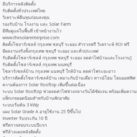
มีบริการหลังติดตั้ง
รับติดตั้งทั่วประเทศไทย
วิเคราะห์คืนทุนก่อนลงทุน
รองรับบ้าน โรงงาน และ Solar Farm
มีทีมดูแลในพื้นที่ เข้าหน้างานไว
www.thesolarenterprise.com
ติดตั้งโซลาร์เซลล์ กรุงเทพ ชลบุรี ระยอง สำรวจฟรี วิเคราะห์ ROI ฟรี
มีผลงานจริงทั้งกรุงเทพ ชลบุรี ระยอง และทั่วประเทศ
รับติดตั้งโซลาร์เซลล์ กรุงเทพ ชลบุรี ระยอง ลดค่าไฟบ้านและโรงงาน]
รับติดตั้งโซลาร์เซลล์ กรุงเทพ นนทบุรี
โซลาร์เซลล์บ้าน กรุงเทพ นนทบุรี ใกล้บ้าน ลดค่าไฟระยะยาว
บริการติดตั้งโซลาร์เซลล์บ้าน เหมาะกับบ้านเดี่ยว ทาวน์โฮม โฮมออฟฟิศ 
ความต้องการ Solar Rooftop เพิ่มขึ้นต่อเนื่อง
ระบบ Solar Rooftop ช่วยลดค่าไฟช่วงกลางวันได้ชัดเจน พร้อมเพิ่มความ
แพ็กเกจยอดนิยมสำหรับบ้านพักอาศัย
ระบบเริ่มต้น 3 kWp
แผง Solar Grade A อายุใช้งาน 25 ปีขึ้นไป
Inverter รับประกัน 10 ปี
ฟรีตรวจสอบระบบปีแรก
ฟรีล้างแผงหลังติดตั้ง