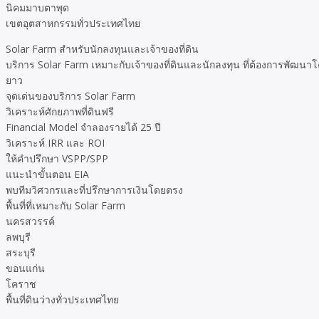
นิคมมาบตาพุด
เขตอุตสาหกรรมทั่วประเทศไทย
Solar Farm สำหรับนักลงทุนและเจ้าของที่ดิน
บริการ Solar Farm เหมาะกับเจ้าของที่ดินและนักลงทุน ที่ต้องการพัฒนา
ยาว
จุดเด่นของบริการ Solar Farm
วิเคราะห์ศักยภาพที่ดินฟรี
Financial Model จำลองรายได้ 25 ปี
วิเคราะห์ IRR และ ROI
ให้คำปรึกษา VSPP/SPP
แนะนำขั้นตอน EIA
พบทีมวิศวกรและที่ปรึกษาการเงินโดยตรง
พื้นที่ที่เหมาะกับ Solar Farm
นครสวรรค์
ลพบุรี
สระบุรี
ขอนแก่น
โคราช
พื้นที่ดินว่างทั่วประเทศไทย