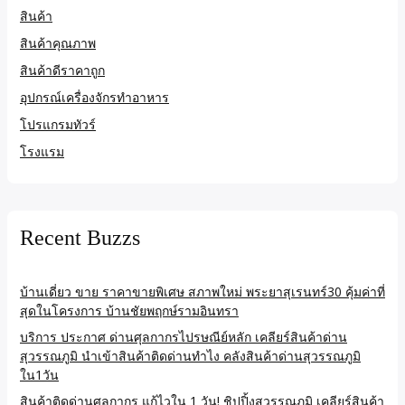
สินค้า
สินค้าคุณภาพ
สินค้าดีราคาถูก
อุปกรณ์เครื่องจักรทำอาหาร
โปรแกรมทัวร์
โรงแรม
Recent Buzzs
บ้านเดี่ยว ขาย ราคาขายพิเศษ สภาพใหม่ พระยาสุเรนทร์30 คุ้มค่าที่
สุดในโครงการ บ้านชัยพฤกษ์รามอินทรา
บริการ ประกาศ ด่านศุลกากรไปรษณีย์หลัก เคลียร์สินค้าด่าน
สุวรรณภูมิ นำเข้าสินค้าติดด่านทำไง คลังสินค้าด่านสุวรรณภูมิ
ใน1วัน
สินค้าติดด่านศุลกากร แก้ไวใน 1 วัน! ชิปปิ้งสุวรรณภูมิ เคลียร์สินค้า