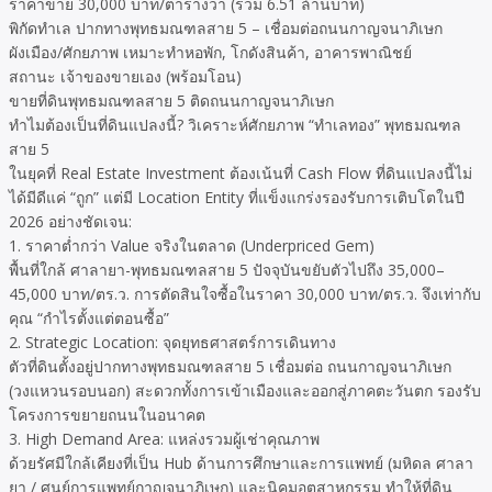
ราคาขาย 30,000 บาท/ตารางวา (รวม 6.51 ล้านบาท)
พิกัดทำเล ปากทางพุทธมณฑลสาย 5 – เชื่อมต่อถนนกาญจนาภิเษก
ผังเมือง/ศักยภาพ เหมาะทำหอพัก, โกดังสินค้า, อาคารพาณิชย์
สถานะ เจ้าของขายเอง (พร้อมโอน)
ขายที่ดินพุทธมณฑลสาย 5 ติดถนนกาญจนาภิเษก
ทำไมต้องเป็นที่ดินแปลงนี้? วิเคราะห์ศักยภาพ “ทำเลทอง” พุทธมณฑล
สาย 5
ในยุคที่ Real Estate Investment ต้องเน้นที่ Cash Flow ที่ดินแปลงนี้ไม่
ได้มีดีแค่ “ถูก” แต่มี Location Entity ที่แข็งแกร่งรองรับการเติบโตในปี
2026 อย่างชัดเจน:
1. ราคาต่ำกว่า Value จริงในตลาด (Underpriced Gem)
พื้นที่ใกล้ ศาลายา-พุทธมณฑลสาย 5 ปัจจุบันขยับตัวไปถึง 35,000–
45,000 บาท/ตร.ว. การตัดสินใจซื้อในราคา 30,000 บาท/ตร.ว. จึงเท่ากับ
คุณ “กำไรตั้งแต่ตอนซื้อ”
2. Strategic Location: จุดยุทธศาสตร์การเดินทาง
ตัวที่ดินตั้งอยู่ปากทางพุทธมณฑลสาย 5 เชื่อมต่อ ถนนกาญจนาภิเษก
(วงแหวนรอบนอก) สะดวกทั้งการเข้าเมืองและออกสู่ภาคตะวันตก รองรับ
โครงการขยายถนนในอนาคต
3. High Demand Area: แหล่งรวมผู้เช่าคุณภาพ
ด้วยรัศมีใกล้เคียงที่เป็น Hub ด้านการศึกษาและการแพทย์ (มหิดล ศาลา
ยา / ศูนย์การแพทย์กาญจนาภิเษก) และนิคมอุตสาหกรรม ทำให้ที่ดิน