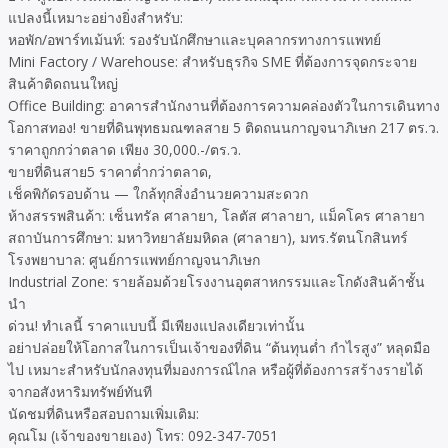
แปลงนี้เหมาะอย่างยิ่งสำหรับ:
หอพัก/อพาร์ทเม้นท์: รองรับนักศึกษาและบุคลากรทางการแพทย์
Mini Factory / Warehouse: สำหรับธุรกิจ SME ที่ต้องการจุดกระจาย
สินค้าติดถนนใหญ่
Office Building: อาคารสำนักงานที่ต้องการความคล่องตัวในการเดินทาง
โอกาสทอง! ขายที่ดินพุทธมณฑลสาย 5 ติดถนนกาญจนาภิเษก 217 ตร.ว.
ราคาถูกกว่าตลาด เพียง 30,000.-/ตร.ว.
ขายที่ดินสาย5 ราคาต่ำกว่าตลาด,
เช็คพิกัดรอบด้าน — ใกล้ทุกสิ่งอำนวยความสะดวก
ห้างสรรพสินค้า: เซ็นทรัล ศาลายา, โลตัส ศาลายา, แม็คโคร ศาลายา
สถาบันการศึกษา: มหาวิทยาลัยมหิดล (ศาลายา), มทร.รัตนโกสินทร์
โรงพยาบาล: ศูนย์การแพทย์กาญจนาภิเษก
Industrial Zone: รายล้อมด้วยโรงงานอุตสาหกรรมและโกดังสินค้าชั้น
นำ
ด่วน! ทำเลนี้ ราคาแบบนี้ มีเพียงแปลงเดียวเท่านั้น
อย่าปล่อยให้โอกาสในการเป็นเจ้าของที่ดิน “ต้นทุนต่ำ กำไรสูง” หลุดมือ
ไป เหมาะสำหรับนักลงทุนที่มองการณ์ไกล หรือผู้ที่ต้องการสร้างรายได้
จากอสังหาริมทรัพย์ทันที
นัดชมที่ดินหรือสอบถามเพิ่มเติม:
คุณโม (เจ้าของขายเอง) โทร: 092-347-7051