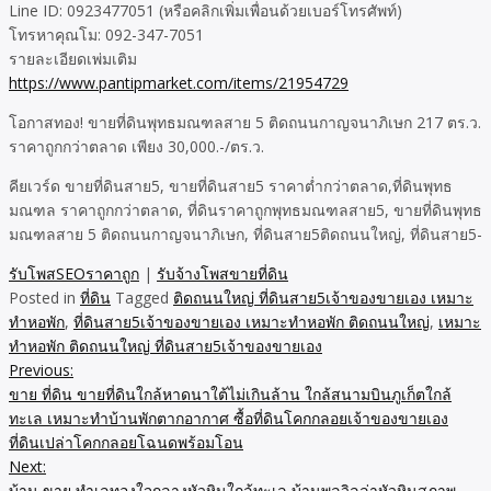
Line ID: 0923477051 (หรือคลิกเพิ่มเพื่อนด้วยเบอร์โทรศัพท์)
โทรหาคุณโม: 092-347-7051
รายละเอียดเพ่มเติม
https://www.pantipmarket.com/items/21954729
โอกาสทอง! ขายที่ดินพุทธมณฑลสาย 5 ติดถนนกาญจนาภิเษก 217 ตร.ว.
ราคาถูกกว่าตลาด เพียง 30,000.-/ตร.ว.
คียเวร์ด ขายที่ดินสาย5, ขายที่ดินสาย5 ราคาต่ำกว่าตลาด,ที่ดินพุทธ
มณฑล ราคาถูกกว่าตลาด, ที่ดินราคาถูกพุทธมณฑลสาย5, ขายที่ดินพุทธ
มณฑลสาย 5 ติดถนนกาญจนาภิเษก, ที่ดินสาย5ติดถนนใหญ่, ที่ดินสาย5-
รับโพสSEOราคาถูก
|
รับจ้างโพสขายที่ดิน
Posted in
ที่ดิน
Tagged
ติดถนนใหญ่ ที่ดินสาย5เจ้าของขายเอง เหมาะ
ทำหอพัก
,
ที่ดินสาย5เจ้าของขายเอง เหมาะทำหอพัก ติดถนนใหญ่
,
เหมาะ
ทำหอพัก ติดถนนใหญ่ ที่ดินสาย5เจ้าของขายเอง
Previous:
Post
ขาย ที่ดิน ขายที่ดินใกล้หาดนาใต้ไม่เกินล้าน ใกล้สนามบินภูเก็ตใกล้
navigation
ทะเล เหมาะทำบ้านพักตากอากาศ ซื้อที่ดินโคกกลอยเจ้าของขายเอง
ที่ดินเปล่าโคกกลอยโฉนดพร้อมโอน
Next:
บ้าน ขาย ทำเลทองใจกลางหัวหินใกล้ทะเล บ้านพูลวิลล่าหัวหินสภาพ