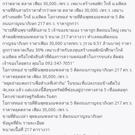
กว่าตลาด ตลาด เพียง 30,000.-/ตร.ว. เหมาะสร้างหอพัก ใกล้ ม.มหิดล
ขายที่ดินสาย5ราคาต่ำกว่าตลาด ตลาด เพียง 30,000.-/ตร.ว. เหมาะ
สร้างหอพัก ใกล้ ม.มหิดล โอกาสทอง! ขายที่ดินพุทธมณฑลสาย 5 ติด
ถนนกาญจนาภิเษก 217 ตร.ว. ราคาถูกกว่า
“ขายที่ดินพุขายที่ดินสาย 5 เจ้าของขายเอง ราคาถูก ติดถนนใหญ่ เหมาะ
ทำหอพักทธมณฑลสาย 5 ขนาด 217 ตารางวา ทำเลทองติดถนน
กาญจนาภิเษก ราคาเพียง 30,000 บาท/ตร.ว. (รวม 6.51 ล้านบาท) ราคา
ถูกกว่าตลาดเกือบ 30% เหมาะสำหรับลงทุนสร้างหอพักนักศึกษาใกล้
ม.มหิดล หรือโกดังสินค้าที่ต้องการความคล่องตัวในการขนส่ง ติดต่อ
เจ้าของโดยตรง คุณโม 092-347-7051″
โอกาสทอง! ขายที่ดินพุทธมณฑลสาย 5 ติดถนนกาญจนาภิเษก 217 ตร.ว.
ราคาหลุดตลาด เพียง 30,000.-/ตร.ว.
“หยุดจ่ายแพงกว่าเพื่อทำเลที่เท่ากัน” ในขณะที่แปลงรอบข้างดีดไป
4x,xxx แล้ว แต่แปลงนี้คือขุมทรัพย์ที่ซ่อนอยู่ปากทางสาย 5 เชื่อมต่อทุก
โครงข่ายเศรษฐกิจฝั่งตะวันตก
โอกาสทอง! ขายที่ดินพุทธมณฑลสาย 5 ติดถนนกาญจนาภิเษก 217 ตร.ว.
ราคาหลุดตลาด เพียง 30,000.-/ตร.ว.
ขายที่ดินเปล่า พุทธมณฑลสาย 5 ติดถนนกาญจนาภิเษก
ข้อมูลที่ดิน รายละเอียด
ขนาดเนื้อที่ 217 ตารางวา