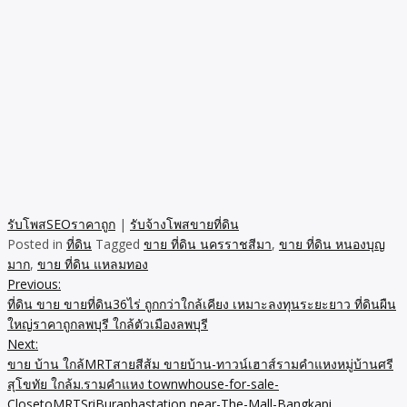
รับโพสSEOราคาถูก
|
รับจ้างโพสขายที่ดิน
Posted in
ที่ดิน
Tagged
ขาย ที่ดิน นครราชสีมา
,
ขาย ที่ดิน หนองบุญ
มาก
,
ขาย ที่ดิน แหลมทอง
Previous:
Post
ที่ดิน ขาย ขายที่ดิน36ไร่ ถูกกว่าใกล้เคียง เหมาะลงทุนระยะยาว ที่ดินผืน
navigation
ใหญ่ราคาถูกลพบุรี ใกล้ตัวเมืองลพบุรี
Next:
ขาย บ้าน ใกล้MRTสายสีส้ม ขายบ้าน-ทาวน์เฮาส์รามคำแหงหมู่บ้านศรี
สุโขทัย ใกล้ม.รามคำแหง townwhouse-for-sale-
ClosetoMRTSriBuraphastation near-The-Mall-Bangkapi