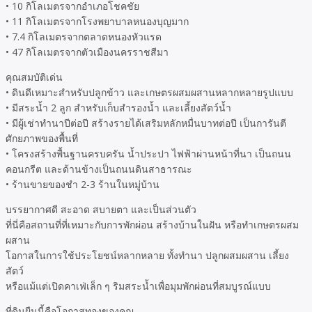
• 10 กิโลเมตรจากอำเภอโชคชัย
• 11 กิโลเมตรจากโรงพยาบาลหนองบุญมาก
• 7.4 กิโลเมตรจากตลาดหนองหัวแรด
• 47 กิโลเมตรจากตัวเมืองนครราชสีมา
คุณสมบัติเด่น
• ดินดีเหมาะสำหรับปลูกข้าว และเกษตรผสมผสานหลากหลายรูปแบบ
• มีสระน้ำ 2 ลูก สำหรับเก็บสำรองน้ำ และเลี้ยงสัตว์น้ำ
• มีผู้เช่าทำนาปีต่อปี สร้างรายได้เสริมหลักหมื่นบาทต่อปี เป็นการันตี
ศักยภาพของพื้นที่
• โครงสร้างพื้นฐานครบครัน น้ำประปา ไฟฟ้าผ่านหน้าที่นา เป็นถนน
คอนกรีต และด้านข้างเป็นถนนดินสาธารณะ
• ร้านขายของชำ 2-3 ร้านในหมู่บ้าน
บรรยากาศดี สะอาด สบายตา และเป็นส่วนตัว
ที่นี่คือสถานที่ที่เหมาะกับการพักผ่อน สร้างบ้านในฝัน หรือทำเกษตรผสม
ผสาน
โอกาสในการใช้ประโยชน์หลากหลาย ทั้งทำนา ปลูกผสมผสาน เลี้ยง
สัตว์
หรือแม้แต่เปิดคาเฟ่เล็ก ๆ ริมสระน้ำเพื่อมุมพักผ่อนที่สมบูรณ์แบบ
ที่ดินผืนนี้คือโอกาสทองของคุณ