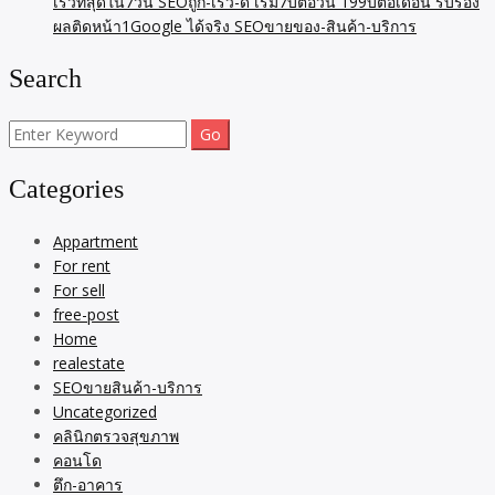
เร็วที่สุดใน7วัน SEOถูก-เร็ว-ดี เริ่ม7บต่อวัน 199บต่อเดือน รับรอง
ผลติดหน้า1Google ได้จริง SEOขายของ-สินค้า-บริการ
Search
Search
for:
Categories
Appartment
For rent
For sell
free-post
Home
realestate
SEOขายสินค้า-บริการ
Uncategorized
คลินิกตรวจสุขภาพ
คอนโด
ตึก-อาคาร