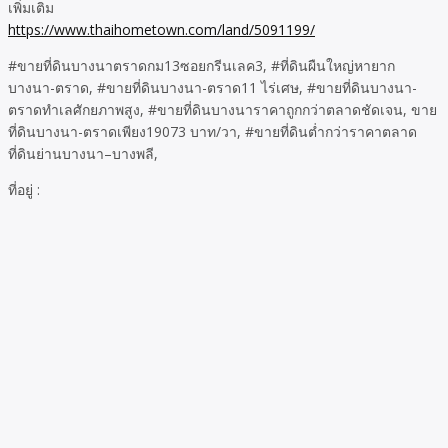
เพิ่มเติม
https://www.thaihometown.com/land/5091199/
#ขายที่ดินบางนาตราดกม13ซอยกรีนเลค3, #ที่ดินผืนใหญ่หายาก
บางนา-ตราด, #ขายที่ดินบางนา-ตราด11 ไร่เศษ, #ขายที่ดินบางนา-
ตราดทำเลศักยภาพสูง, #ขายที่ดินบางนาราคาถูกกว่าตลาดชัดเจน, ขาย
ที่ดินบางนา-ตราดเพียง19073 บาท/วา, #ขายที่ดินต่ำกว่าราคาตลาด
ที่ดินย่านบางนา–บางพลี,
ที่อยู่ :