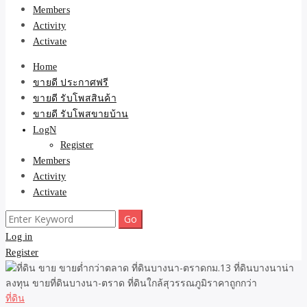
Members
Activity
Activate
Home
ขายดี ประกาศฟรี
ขายดี รับโพสสินค้า
ขายดี รับโพสขายบ้าน
LogN
Register
Members
Activity
Activate
Search
for:
Log in
Register
ที่ดิน