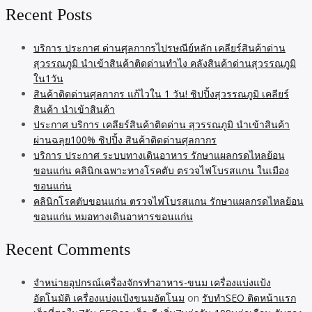
Recent Posts
บริการ ประกาศ ด่านศุลกากรไปรษณีย์หลัก เคลียร์สินค้าด่าน
สุวรรณภูมิ นำเข้าสินค้าติดด่านทำไง คลังสินค้าด่านสุวรรณภูมิ
ใน1วัน
สินค้าติดด่านศุลกากร แก้ไวใน 1 วัน! ชิปปิ้งสุวรรณภูมิ เคลียร์
สินค้า นำเข้าสินค้า
ประกาศ บริการ เคลียร์สินค้าติดด่าน สุวรรณภูมิ นำเข้าสินค้า
ผ่านฉลุย100% ชิปปิ้ง สินค้าติดด่านศุลกากร
บริการ ประกาศ ระบบทางเดินอาหาร รักษาแผลกรดไหลย้อน
ขอนแก่น คลินิกเฉพาะทางโรคตับ ตรวจไฟโบรสแกน ในเมือง
ขอนแก่น
คลินิกโรคตับขอนแก่น ตรวจไฟโบรสแกน รักษาแผลกรดไหลย้อน
ขอนแก่น หมอทางเดินอาหารขอนแก่น
Recent Comments
จำหน่ายอุปกรณ์เครื่องจักรทำอาหาร-ขนม เครื่องแบ่งแป้ง
อัตโนมัติ เครื่องแบ่งแป้งขนมอัตโนม
on
รับทำSEO ติดหน้าแรก