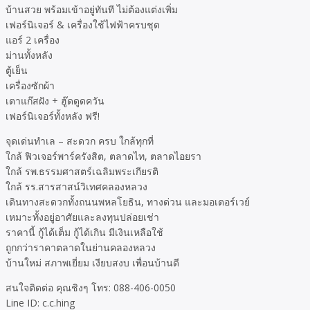
บ้านสวย พร้อมเข้าอยู่ทันที ไม่ต้องแต่งเพิ่ม
เฟอร์นิเจอร์ & เครื่องใช้ไฟฟ้าครบชุด
แอร์ 2 เครื่อง
ม่านทั้งหลัง
ตู้เย็น
เครื่องซักผ้า
เตาแก๊สฝัง + ฮู๊ดดูดควัน
เฟอร์นิเจอร์ทั้งหลัง ฟรี!
จุดเด่นทำเล – สะดวก ครบ ใกล้ทุกที่
ใกล้ ฟิวเจอร์พาร์ครังสิต, ตลาดไท, ตลาดไอยรา
ใกล้ รพ.ธรรมศาสตร์เฉลิมพระเกียรติ
ใกล้ รร.สารสาสน์วิเทศคลองหลวง
เดินทางสะดวกทั้งถนนพหลโยธิน, ทางด่วน และมอเตอร์เวย์
เหมาะทั้งอยู่อาศัยและลงทุนปล่อยเช่า
ราคานี้ กู้ได้เต็ม กู้ได้เกิน มีเงินเหลือใช้
ถูกกว่าราคาตลาดในย่านคลองหลวง
บ้านใหม่ สภาพเยี่ยม เงียบสงบ เพื่อนบ้านดี
สนใจติดต่อ คุณชิงๆ โทร: 088-406-0050
Line ID: c.c.hing