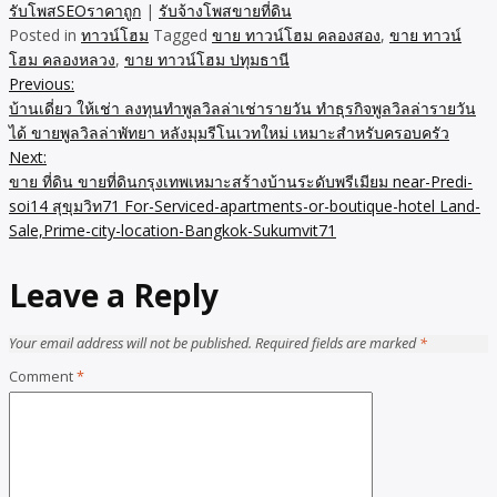
รับโพสSEOราคาถูก
|
รับจ้างโพสขายที่ดิน
Posted in
ทาวน์โฮม
Tagged
ขาย ทาวน์โฮม คลองสอง
,
ขาย ทาวน์
โฮม คลองหลวง
,
ขาย ทาวน์โฮม ปทุมธานี
Previous:
Post
บ้านเดี่ยว ให้เช่า ลงทุนทำพูลวิลล่าเช่ารายวัน ทำธุรกิจพูลวิลล่ารายวัน
navigation
ได้ ขายพูลวิลล่าพัทยา หลังมุมรีโนเวทใหม่ เหมาะสำหรับครอบครัว
Next:
ขาย ที่ดิน ขายที่ดินกรุงเทพเหมาะสร้างบ้านระดับพรีเมียม near-Predi-
soi14 สุขุมวิท71 For-Serviced-apartments-or-boutique-hotel Land-
Sale,Prime-city-location-Bangkok-Sukumvit71
Leave a Reply
Your email address will not be published.
Required fields are marked
*
Comment
*