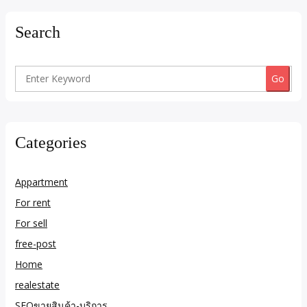
Search
Search
for:
Categories
Appartment
For rent
For sell
free-post
Home
realestate
SEOขายสินค้า-บริการ