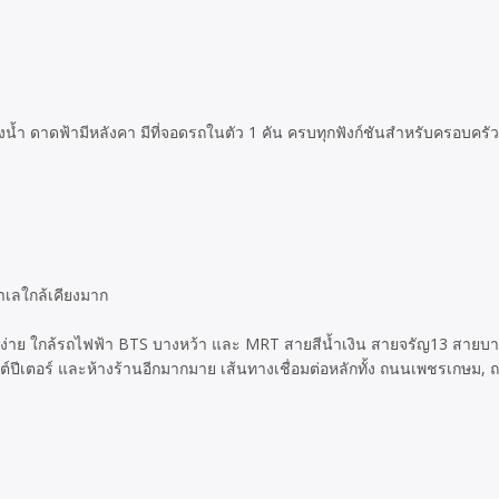
งน้ำ ดาดฟ้ามีหลังคา มีที่จอดรถในตัว 1 คัน ครบทุกฟังก์ชันสำหรับครอบครัว
ำเลใกล้เคียงมาก
ง่าย ใกล้รถไฟฟ้า BTS บางหว้า และ MRT สายสีน้ำเงิน สายจรัญ13 สายบา
ปีเตอร์ และห้างร้านอีกมากมาย เส้นทางเชื่อมต่อหลักทั้ง ถนนเพชรเกษม,