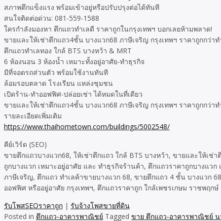
สภาพตึกแข็งแรง พร้อมเข้าอยู่หรือปรับปรุงต่อได้ทันที
สนใจติดต่อด่วน: 081-559-1588
ใครกำลังมองหา ตึกแถวทำเลดี ราคาถูกในกรุงเทพฯ บอกเลยห้ามพลาด!
ขายและให้เช่าตึกแถว4ชั้น บางแวก68 ภาษีเจริญ กรุงเทพฯ ราคาถูกกว่าท
ตึกแถวทำเลทอง ใกล้ BTS บางหว้า & MRT
6 ห้องนอน 3 ห้องน้ำ เหมาะทั้งอยู่อาศัย-ทำธุรกิจ
มีที่จอดรถส่วนตัว พร้อมใช้งานทันที
ล้อมรอบตลาด โรงเรียน แหล่งชุมชน
เปิดร้าน-ทำออฟฟิศ-ปล่อยเช่า ได้หมดในที่เดียว
ขายและให้เช่าตึกแถว4ชั้น บางแวก68 ภาษีเจริญ กรุงเทพฯ ราคาถูกกว่าท
รายละเอียดเพิ่มเติม
https://www.thaihometown.com/buildings/5002548/
คีย์เวิร์ด (SEO)
ขายตึกแถวบางแวก68, ให้เช่าตึกแถว ใกล้ BTS บางหว้า, ขายและให้เช่าต
ถูกบางแวก เหมาะอยู่อาศัย และ ทำธุรกิจร้านค้า, ตึกแถวราคาถูกบางแว
ภาษีเจริญ, ตึกแถว ทำเลค้าขายบางแวก 68, ขายตึกแถว 4 ชั้น บางแวก 68 
ออฟฟิศ หรืออยู่อาศัย กรุงเทพฯ, ตึกแถวราคาถูก ใกล้เพชรเกษม ราชพฤกษ์ 
รับโพสSEOราคาถูก
|
รับจ้างโพสขายที่ดิน
Posted in
ตึกแถว-อาคารพาณิชย์
Tagged
ขาย ตึกแถว-อาคารพาณิชย์ นน