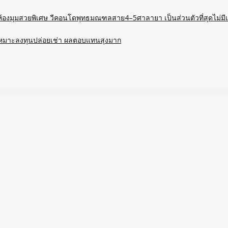
า ห้องมุมสวยพิเศษ วีคอนโดพุทธมณฑลสาย4–5ศาลายา เป็นส่วนตัวที่สุดไม่ม
นโดเหมาะลงทุนปล่อยเช่า ผลตอบแทนสุงมาก