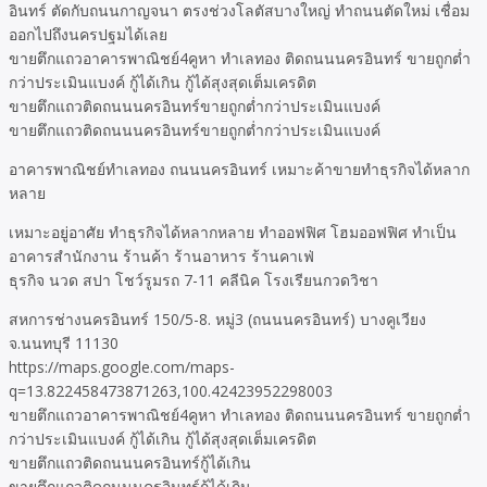
อินทร์ ตัดกับถนนกาญจนา ตรงช่วงโลตัสบางใหญ่ ทำถนนตัดใหม่ เชื่อม
ออกไปถึงนครปฐมได้เลย
ขายตึกแถวอาคารพาณิชย์4คูหา ทำเลทอง ติดถนนนครอินทร์ ขายถูกต่ำ
กว่าประเมินแบงค์ กู้ได้เกิน กู้ได้สุงสุดเต็มเครดิต
ขายตึกแถวติดถนนนครอินทร์ขายถูกต่ำกว่าประเมินแบงค์
ขายตึกแถวติดถนนนครอินทร์ขายถูกต่ำกว่าประเมินแบงค์
อาคารพาณิชย์ทำเลทอง ถนนนครอินทร์ เหมาะค้าขายทำธุรกิจได้หลาก
หลาย
เหมาะอยู่อาศัย ทำธุรกิจได้หลากหลาย ทำออฟฟิศ โฮมออฟฟิศ ทำเป็น
อาคารสำนักงาน ร้านค้า ร้านอาหาร ร้านคาเฟ่
ธุรกิจ นวด สปา โชว์รูมรถ 7-11 คลีนิค โรงเรียนกวดวิชา
สหการช่างนครอินทร์ 150/5-8. หมู่3 (ถนนนครอินทร์) บางคูเวียง
จ.นนทบุรี 11130
https://maps.google.com/maps-
q=13.822458473871263,100.42423952298003
ขายตึกแถวอาคารพาณิชย์4คูหา ทำเลทอง ติดถนนนครอินทร์ ขายถูกต่ำ
กว่าประเมินแบงค์ กู้ได้เกิน กู้ได้สุงสุดเต็มเครดิต
ขายตึกแถวติดถนนนครอินทร์กู้ได้เกิน
ขายตึกแถวติดถนนนครอินทร์กู้ได้เกิน