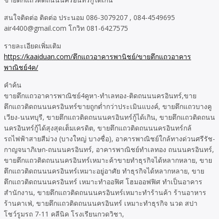
สนใจติดต่อ ติดต่อ ประนอม 086-3079207 , 084-4549695
air4400@gmail.com โกวิท 081-6427575
รายละเอียดเพิ่มเติม
https://kaaiduan.com/ตึกแถวอาคารพานิชย์/ขายตึกแถวอาคาร
พาณิชย์4ค/
คำค้น
ขายตึกแถวอาคารพาณิชย์4คูหา-ทำเลทอง-ติดถนนนครอินทร์,ขาย
ตึกแถวติดถนนนครอินทร์ขายถูกต่ำกว่าประเมินแบงค์, ขายตึกแถวบางคู
เวียง-นนทบุรี, ขายตึกแถวติดถนนนครอินทร์กู้ได้เกิน, ขายตึกแถวติดถนน
นครอินทร์กู้ได้สุงสุดเต็มเครดิต, ขายตึกแถวติดถนนนครอินทร์กล้
รถไฟฟ้าสายสีม่วง (บางใหญ่ บางซื่อ), อาคารพาณิชย์ใกล้ทางด่วนศรีรัช-
กาญจนาภิเษก-ถนนนครอินทร์, อาคารพาณิชย์ทำเลทอง ถนนนครอินทร์,
ขายตึกแถวติดถนนนครอินทร์เหมาะค้าขายทำธุรกิจได้หลากหลาย, ขาย
ตึกแถวติดถนนนครอินทร์เหมาะอยู่อาศัย ทำธุรกิจได้หลากหลาย, ขาย
ตึกแถวติดถนนนครอินทร์ เหมาะทำออฟิศ โฮมออฟฟิศ ทำเป็นอาคาร
สำนักงาน, ขายตึกแถวติดถนนนครอินทร์เหมาะทำร้านค้า ร้านอาหาร
ร้านคาเฟ่, ขายตึกแถวติดถนนนครอินทร์ เหมาะทำธุรกิจ นวด สปา
โชว์รูมรถ 7-11 คลีนิค โรงเรียนกวดวิชา,