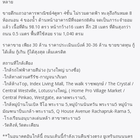
หลาย
ขายตึกแถวอาคารพาณิชย์4คูหา 4ชั้น ไม่รวมดาดฟ้า ทะลุถึงกันหมด 8
ห้องนอน 4 ของน้้ำ ด้านหน้าอาคารมีที่จอดรถ8คัน จดเป็นภาระจำยอม
แล้ว เนื้อที่ดิน 98.10 ตรว หน้ากว้าง16 เมตร ลึก 28 เมตร ที่ดินสุงกว่า
ถนน 0.5 เมตร พื้นทีใช้สอย รวม 1,040 ตรม
ราคาขาย เพียง 30 ล้าน ราคาประเมินแบ้งค์ 30-36 ล้าน ขายขาดทุน กู้
ได้เต็ม กู้เกิน กู้ได้สุงสุด เต็มเครดิต
สถานที่ใกล้เคียง
-ใกล้รถไฟฟ้าสายสีม่วง (บางใหญ่ บางซื่อ)
-ใกล้ทางด่วนศรีรัช-กาญจนาภิเษก
-ใกล้ห้างTop, Index Living Mall, The walk ราชพฤกษ์ / The Crystal /
Central Westville, Lotusบางใหญ่, ( Home Pro Village Market /
Central Pinkao, Westgate, ตลาดพระราม5,
-ใกล้หมู่บ้านโนเบิล จีโอ พระราม 5,หมู่บ้านนันทวัน พระราม5 หมู่บ้าน
มัณฑนาปิ่นเกล้า-พระราม5, Q House Avenue Rachapruk-Rama 5,
-โรงเรียนอนุบาลเด่นหล้า สาขาพระราม5
-วัดสิงห์,วัดตะเคียน
**ในอนาคตอันใกล้นี้ ถนนเส้นนี้กำลังเวนคืนช่วงตรง ยูเทรินถนนนคร