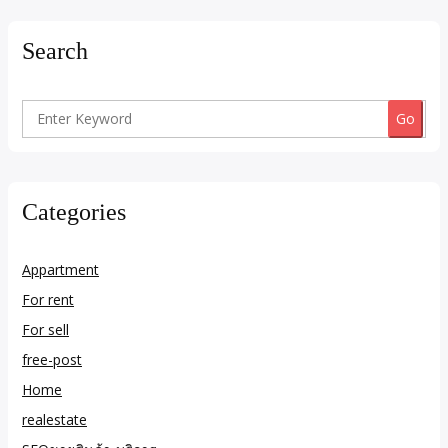
Search
Search
for:
Categories
Appartment
For rent
For sell
free-post
Home
realestate