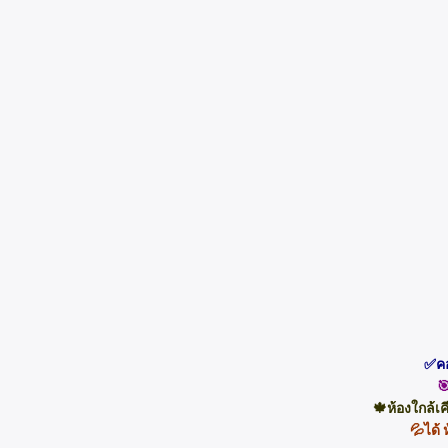
✅คอ

🍁ห้องใกล้เ
💦ได้ 