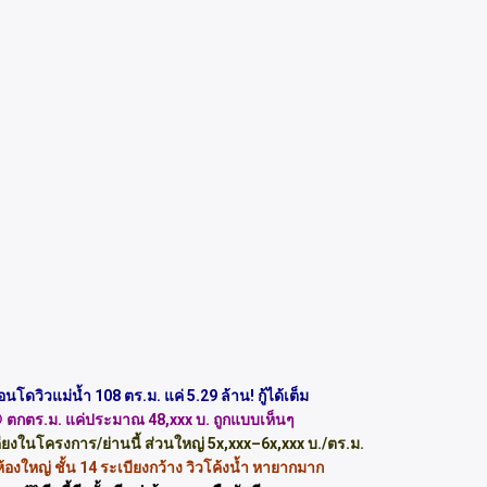
นโดวิวแม่น้ำ 108 ตร.ม. แค่ 5.29 ล้าน! กู้ได้เต็ม
 ตกตร.ม. แค่ประมาณ 48,xxx บ. ถูกแบบเห็นๆ
คียงในโครงการ/ย่านนี้ ส่วนใหญ่ 5x,xxx–6x,xxx บ./ตร.ม.
ห้องใหญ่ ชั้น 14 ระเบียงกว้าง วิวโค้งน้ำ หายากมาก