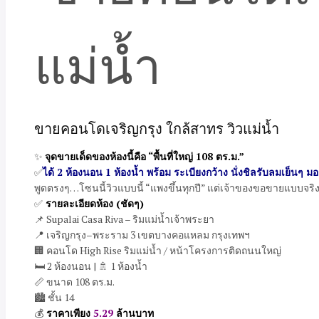
ขายคอนโดเจริญกรุง ใกล้สาทร วิวแม่น้ำ
✨
จุดขายเด็ดของห้องนี้คือ “พื้นที่ใหญ่ 108 ตร.ม.”
✅
ได้ 2 ห้องนอน 1 ห้องน้ำ พร้อม ระเบียงกว้าง นั่งชิลรับลมเย็นๆ 
พูดตรงๆ…โซนนี้วิวแบบนี้ “แพงขึ้นทุกปี” แต่เจ้าของขอขายแบบจริ
✅
รายละเอียดห้อง (ชัดๆ)
📌 Supalai Casa Riva – ริมแม่น้ำเจ้าพระยา
📍 เจริญกรุง–พระราม 3 เขตบางคอแหลม กรุงเทพฯ
🏢 คอนโด High Rise ริมแม่น้ำ / หน้าโครงการติดถนนใหญ่
🛏 2 ห้องนอน | 🚿 1 ห้องน้ำ
📏 ขนาด 108 ตร.ม.
🏙 ชั้น 14
💰
ราคาเพียง
5.29
ล้านบาท