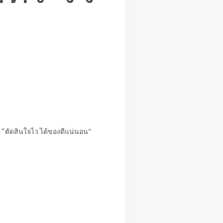
 “ตัดสินใจไว ได้ของดีแน่นอน”