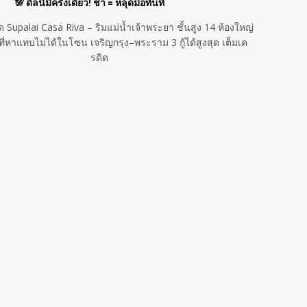
💯 ดีลนี้มีครั้งเดียว! ช้า = หลุดมือทันที