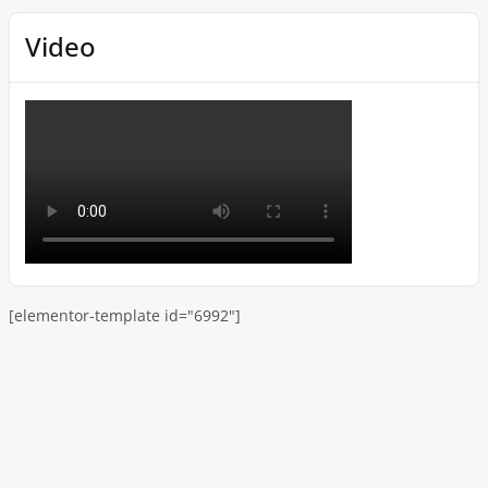
Video
[elementor-template id="6992"]
Skip to toolbar
About
WordPress.org
WordPress
Documentation
Learn WordPress
Support