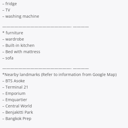
– fridge
– TV
– washing machine
—————————————————- ————
* furniture
– wardrobe
– Built-in kitchen
– Bed with mattress
– sofa
—————————————————- ————
*Nearby landmarks (Refer to information from Google Map)
– BTS Asoke
– Terminal 21
– Emporium
– Emquartier
– Central World
– Benjakitti Park
– Bangkok Prep