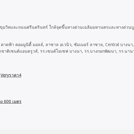
ุขุมวิทและถนนศรีนครินทร์ ใกล้จุดขึ้นทางด่วนเฉลิมมหานครและทางด่วนบูรพ
ดาดฟ้า คอมมูนิตี้ มอลล์, ลาซาล อเวนิว, ซัมเมอร์ ลาซาล, Central บางน
านาชาติเซนต์แอนดรูวส์, รร.เซนต์โยเซฟ บางนา, รร.บางกอกพัฒนา, รร.นานา
,
Veryราคา4
ยง 600 เมตร