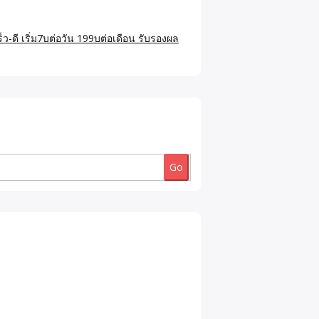
็ว-ดี เริ่ม7บต่อวัน 199บต่อเดือน รับรองผล