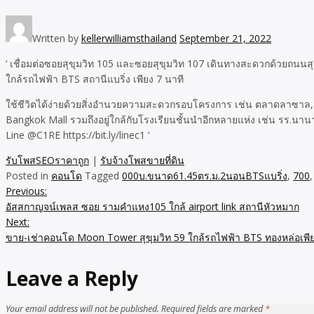
Written by
kellerwilliamsthailand
September 21, 2022
‘ เชื่อมต่อซอยสุขุมวิท 105 และซอยสุขุมวิท 107 เดินทางสะดวกด้วยถนนส
ใกล้รถไฟฟ้า BTS สถานีแบริ่ง เพียง 7 นาที
ใช้ชีวิตได้ง่ายด้วยสิ่งอำนวยความสะดวกรอบโครงการ เช่น ตลาดลาซาล, 
Bangkok Mall รวมถึงอยู่ใกล้กับโรงเรียนชั้นนำอีกหลายแห่ง เช่น รร.น
Line @C1RE https://bit.ly/linec1 ‘
รับโพสSEOราคาถูก
|
รับจ้างโพสขายที่ดิน
Posted in
คอนโด
Tagged
000บ.ขนาด61.45ตร.ม.2นอนBTSแบริ่ง
,
700
Previous:
Post
อัสสกาญจน์เพลส ซอย รามคำแหง105 ใกล้ airport link สถานีหัวหมาก
navigation
Next:
ขาย-เช่าคอนโด Moon Tower สุขุมวิท 59 ใกล้รถไฟฟ้า BTS ทองหล่อเพี
Leave a Reply
Your email address will not be published.
Required fields are marked
*