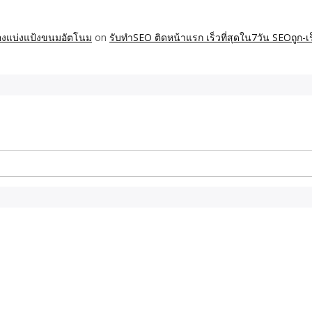
ื่องแบ่งแป้งขนมอัตโนม
on
รับทำSEO ติดหน้าแรก เร็วที่สุดใน7วัน SEOถูก-เร