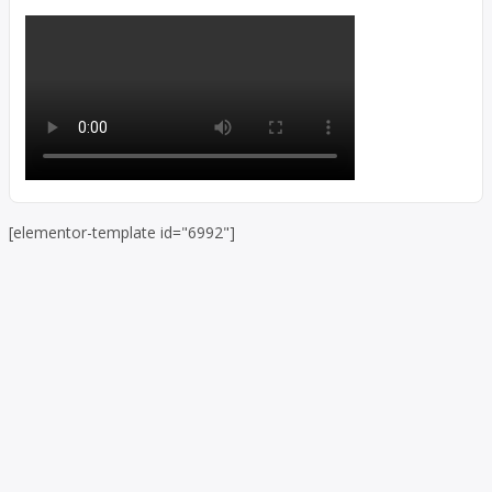
[elementor-template id="6992"]
Skip to toolbar
About
WordPress.org
WordPress
Documentation
Learn WordPress
Support
Feedback
Log In
Register