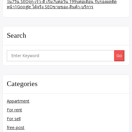
ใน7วัน SEOถูก-เร็ว-ดี เริ่ม7บต่อวัน 199บต่อเดือน รับรองผลติด
หน้า1Google ได้จริง SEOขายของ-สินค้า-บริการ
Search
Search
for:
Categories
Appartment
For rent
For sell
free-post