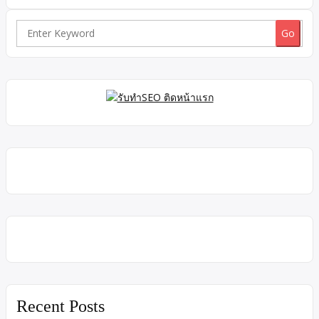
ชั้นบน 120ตารางเมตร -4 ห้องนอน -4 ห้องน้ำ ชั้นล่าง 140ตาราง
เมตร -1 ครัวนอก -1 ครัวใน -2 ห้องทำงาน -2 ห้องน้ำ -1 ห้องโถง -2
ที่จอดรถเครื่องปรบอากาศ 6เครื่อง ที่ตั้ง ถนนศรีวรา แขวงพลับพลา
Search
เขตวังทองหลาง กรุงเทพ […]
for:
Recent Posts