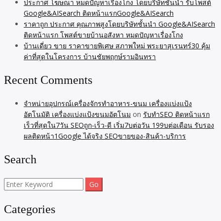
ประกาศ โฆษณา หมดปัญหาเรื่องโกง โดยบริษัทชั้นนำ รับโพสต์
Google&AISearch ติดหน้าแรกGoogle&AISearch
ราคาถูก ประกาศ คุณภาพสูงโดยบริษัทชั้นนำ Google&AISearch
ติดหน้าแรก โพสต์ขายบ้านอสังหา หมดปัญหาเรื่องโกง
บ้านเดี่ยว ขาย ราคาขายพิเศษ สภาพใหม่ พระยาสุเรนทร์30 คุ้ม
ค่าที่สุดในโครงการ บ้านชัยพฤกษ์รามอินทรา
Recent Comments
จำหน่ายอุปกรณ์เครื่องจักรทำอาหาร-ขนม เครื่องแบ่งแป้ง
อัตโนมัติ เครื่องแบ่งแป้งขนมอัตโนม
on
รับทำSEO ติดหน้าแรก
เร็วที่สุดใน7วัน SEOถูก-เร็ว-ดี เริ่ม7บต่อวัน 199บต่อเดือน รับรอง
ผลติดหน้า1Google ได้จริง SEOขายของ-สินค้า-บริการ
Search
Search
for:
Categories