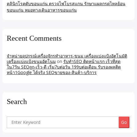
คลินิกโรคตับขอนแก่น ตรวจไฟโบรสแกน รักษาแผลกรดไหลย้อน
ขอนแก่น หมอทางเดินอาหารขอนแก่น
Recent Comments
จำหน่ายอุปกรณ์เครื่องจักรทำอาหาร-ขนม เครื่องแบ่งแป้งอัตโนมัติ
เครื่องแบ่งแป้งขนมอัตโนม
on
รับทำSEO ติดหน้าแรก เร็วที่สุด
ใน7วัน SEOถูก-เร็ว-ดี เริ่ม7บต่อวัน 199บต่อเดือน รับรองผลติด
หน้า1Google ได้จริง SEOขายของ-สินค้า-บริการ
Search
Search
for: