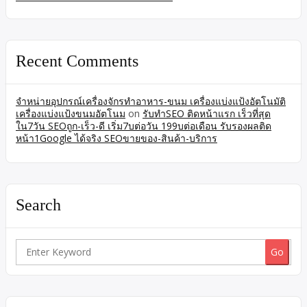
Recent Comments
จำหน่ายอุปกรณ์เครื่องจักรทำอาหาร-ขนม เครื่องแบ่งแป้งอัตโนมัติ
เครื่องแบ่งแป้งขนมอัตโนม
on
รับทำSEO ติดหน้าแรก เร็วที่สุด
ใน7วัน SEOถูก-เร็ว-ดี เริ่ม7บต่อวัน 199บต่อเดือน รับรองผลติด
หน้า1Google ได้จริง SEOขายของ-สินค้า-บริการ
Search
Search
for: