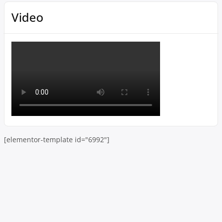
Video
[elementor-template id="6992"]
Skip to toolbar
About
WordPress.org
WordPress
Documentation
Learn WordPress
Support