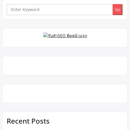
เกิน 100เมตร ที่ตั้ง ซอยอารีย์ แขวงสามเสนใน เขตพญาไท
กรุงเทพมหานคร ราคาขาย 40ล้านบาทฟรีโอน สนใจติดต่ออรัชพร
Search
081 4888 799นันทพล​ 098 5363 929​Line id: house169 PL. Real
for:
Estate Brokerhttp://www.kaibaanteedin.com
Recent Posts