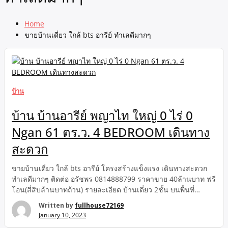
Home
ขายบ้านเดี่ยว ใกล้ bts อารีย์ ทำเลดีมากๆ
บ้าน
บ้าน บ้านอารีย์ พญาไท ใหญ่ 0 ไร่ 0
Ngan 61 ตร.ว. 4 BEDROOM เดินทาง
สะดวก
ขายบ้านเดี่ยว ใกล้ bts อารีย์ โครงสร้างแข็งแรง เดินทางสะดวก
ทำเลดีมากๆ ติดต่อ อรัชพร 0814888799 ราคาขาย 40ล้านบาท ฟรี
โอน(สี่สิบล้านบาทถ้วน) รายละเอียด บ้านเดี่ยว 2ชั้น บนพื้นที่
61ตารางวา เนื้อที่ใช้สอย 200 ตารางเมตรโดยประมาณ-4 ห้อง
Written by
fullhouse72169
นอน-5 ห้องน้ำ-2 ห้องครัว-3 ที่จอดรถพร้อมเฟอร์นิเจอร์-แอร์-ตู้ เตียง
January 10, 2023
โซฟา บ้านหันหน้าทิศตะตกเฉียงใต้ สถานที่ใกล้เคียง-bts อารีย์ ไม่