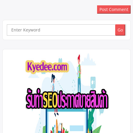
Search
for: