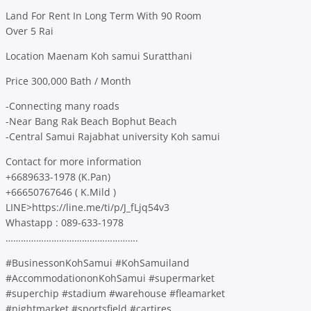
Land For Rent In Long Term With 90 Room
Over 5 Rai
Location Maenam Koh samui Suratthani
Price 300,000 Bath / Month
-Connecting many roads
-Near Bang Rak Beach Bophut Beach
-Central Samui Rajabhat university Koh samui
Contact for more information
+6689633-1978 (K.Pan)
+66650767646 ( K.Mild )
LINE>https://line.me/ti/p/J_fLjq54v3
Whastapp : 089-633-1978
…………………………………………….
#BusinessonKohSamui #KohSamuiland
#AccommodationonKohSamui #supermarket
#superchip #stadium #warehouse #fleamarket
#nightmarket #sportsfield #cartires