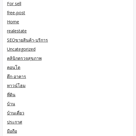
For sell
free-post
Home
realestate
SEOขายสินค้า-บริการ
Uncategorized
คลินิกตรวจสุขภาพ
คอนโด
ตึก-อาคาร
ทาวน์โฮม
ที่ดิน
บ้าน
บ้านเดี่ยว
ประกาศ
มือถือ