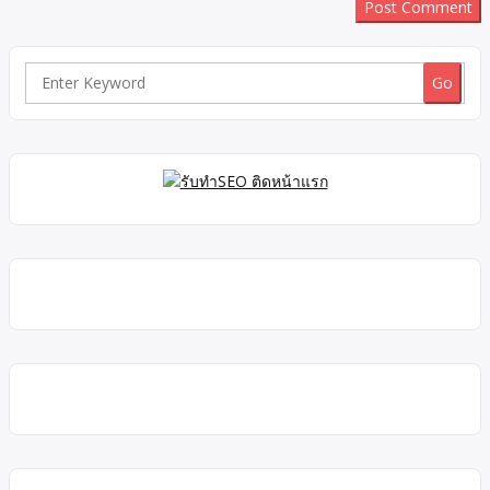
Search
for: