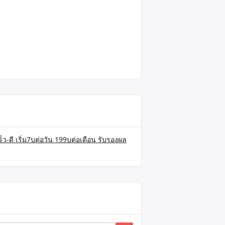
็ว-ดี เริ่ม7บต่อวัน 199บต่อเดือน รับรองผล