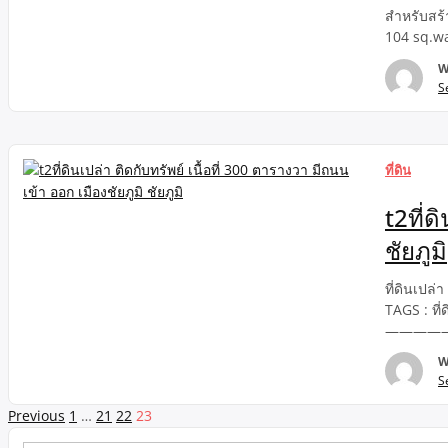
สำหรับสร้
104 sq.wa
suitable 
W
ลาดกระบัง
S
ที่ดิน
t2ที่ด
ชัยภูมิ
ที่ดินเปล่
TAGS : ที่ด
————
W
S
Page
Previous
1
…
21
22
23