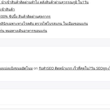
 นำเข้าสินค้าติดด่านทำไง คลังสินค้าด่านสุวรรณภูมิ ใน1วัน
เข้าสินค้า
100% ชิปปิ้ง สินค้าติดด่านศุลกากร
คลินิกเฉพาะทางโรคตับ ตรวจไฟโบรสแกน ในเมืองขอนแก่น
ก่น หมอทางเดินอาหารขอนแก่น
ื่องแบ่งแป้งขนมอัตโนม
on
รับทำSEO ติดหน้าแรก เร็วที่สุดใน7วัน SEOถูก-เร