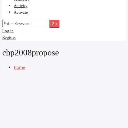
Activity
Activate
Search
for:
Log in
Register
chp2008propose
Home