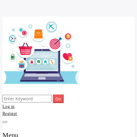
Skip
to
content
Search
ขายดี โพสประกาศขายสินค้าฟรี บ้าน ที่ดิน อสังหา รับโพสต์ประกาศขาย
รับจ้างโพสต์ บ้าน ที่ดิน
for:
Log in
ของ รับรองผล ดีที่สุดถูกที่สุด ติดหน้าแรกกูเกืล
Register
อสังหา kyedee.com โพส
ขายดี ขายฟรี รับโพสขาย
Menu