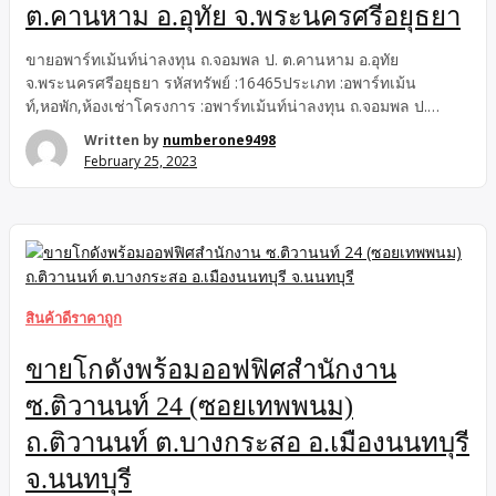
ต.คานหาม อ.อุทัย จ.พระนครศรีอยุธยา
ขายอพาร์ทเม้นท์น่าลงทุน ถ.จอมพล ป. ต.คานหาม อ.อุทัย
จ.พระนครศรีอยุธยา รหัสทรัพย์ :16465ประเภท :อพาร์ทเม้น
ท์,หอพัก,ห้องเช่าโครงการ :อพาร์ทเม้นท์น่าลงทุน ถ.จอมพล ป.
จ.พระนครศรีอยุธยาที่ตั้ง :ซ.ตะวันสีทอง ถ.จอมพล ป. ต.คานหาม
Written by
numberone9498
อ.อุทัย จ.พระนครศรีอยุธยา ขายอพาร์ทเม้นท์ 6 ชั้น เนื้อที่ 62 ตร.ว.
February 25, 2023
พื้นที่ใช้สอย 480 ตร.ม. 56 ห้องนอน 55 ห้องน้ำ พื้นปูด้วยกระเบื้อง
หน้าต่างมีมุ้งลวดเหล็กดัด ภายในห้องติดพัดลมเพดาน ระบบ
วงจรปิดดูแลความปลอดภัย มีจุดตรวจเจ้าหน้าที่ตำรวจ(ตู้แดง) อ
พาร์ทเม้นใช้ระบบคีย์การ์ดในการเข้า-ออก เหมาะสำหรับซื้อไว้เพื่อ
การลงทุนให้คนเช่า ทำเลดี การเดินทางสะดวกใกล้นิคม
อุตสาหกรรมโรจนะ เทสโก้โลตัสโรจนะ สี่แยกอุทัย เมกกะโฮม โรง
พยาบาลราชธานี (อพาร์ทเม้นท์น่าลงทุน) สนใจติดต่อ : บริษัท
สินค้าดีราคาถูก
นัมเบอร์วัน โบรกเกอร์ จำกัดเบอร์โทร : 096-8809498 – […]
ขายโกดังพร้อมออฟฟิศสำนักงาน
ซ.ติวานนท์ 24 (ซอยเทพพนม)
ถ.ติวานนท์ ต.บางกระสอ อ.เมืองนนทบุรี
จ.นนทบุรี