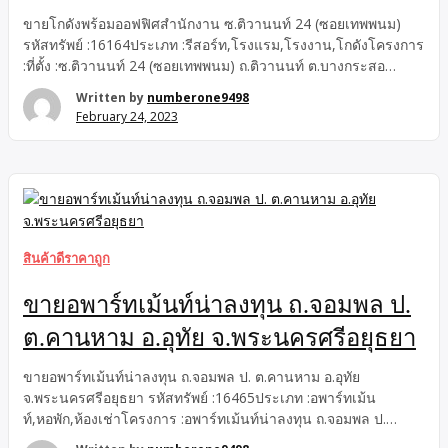
ขายโกดังพร้อมออฟฟิศสำนักงาน ซ.ติวานนท์ 24 (ซอยเทพพนม)
รหัสทรัพย์ :16164ประเภท :รีสอร์ท,โรงแรม,โรงงาน,โกดังโครงการ
:ที่ตั้ง :ซ.ติวานนท์ 24 (ซอยเทพพนม) ถ.ติวานนท์ ต.บางกระสอ
อ.เมืองนนทบุรี จ.นนทบุรี ขายและให้เช่าโกดังพร้อมออฟฟิศ
Written by
numberone9498
สำนักงาน เนื้อที่ 301 ตร.ว. มี 6 ห้องนอน 8 ห้องน้ำ จอดรถได้หลาย
February 24, 2023
คัน แถมแอร์ 1 ตัว โดยแบ่งเป็นห้องออฟฟิศ 4 ห้อง แบ่งเป็น 2 ฝั่ง ฝั่ง
ละ 2 ห้อง มี 4 ห้องน้ำ แอร์ 1 ตัว เป็นโกดังเก็บของ และมีออฟฟิศ
สำนักงาน พร้อมโรงงาน เป็นพื้นที่ทำเลดี เหมาะแก่การลงทุน ห่าง
จากปากซอยติวานนท์ 24 (ซอยเทพพนม) เพียง 600 เมตร และห่าง
จากปากซอยทานสัมฤทธิ์ […]
สินค้าดีราคาถูก
ขายอพาร์ทเม้นท์น่าลงทุน ถ.จอมพล ป.
ต.คานหาม อ.อุทัย จ.พระนครศรีอยุธยา
ขายอพาร์ทเม้นท์น่าลงทุน ถ.จอมพล ป. ต.คานหาม อ.อุทัย
จ.พระนครศรีอยุธยา รหัสทรัพย์ :16465ประเภท :อพาร์ทเม้น
ท์,หอพัก,ห้องเช่าโครงการ :อพาร์ทเม้นท์น่าลงทุน ถ.จอมพล ป.
จ.พระนครศรีอยุธยาที่ตั้ง :ซ.ตะวันสีทอง ถ.จอมพล ป. ต.คานหาม