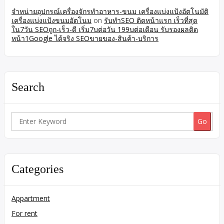
จำหน่ายอุปกรณ์เครื่องจักรทำอาหาร-ขนม เครื่องแบ่งแป้งอัตโนมัติ
เครื่องแบ่งแป้งขนมอัตโนม
on
รับทำSEO ติดหน้าแรก เร็วที่สุด
ใน7วัน SEOถูก-เร็ว-ดี เริ่ม7บต่อวัน 199บต่อเดือน รับรองผลติด
หน้า1Google ได้จริง SEOขายของ-สินค้า-บริการ
Search
Search
for:
Categories
Appartment
For rent