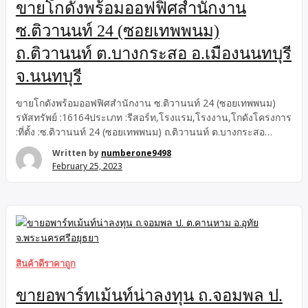
ขายโกดังพร้อมออฟฟิศสำนักงาน
ซ.ติวานนท์ 24 (ซอยเทพพนม)
ถ.ติวานนท์ ต.บางกระสอ อ.เมืองนนทบุรี
จ.นนทบุรี
ขายโกดังพร้อมออฟฟิศสำนักงาน ซ.ติวานนท์ 24 (ซอยเทพพนม)
รหัสทรัพย์ :16164ประเภท :รีสอร์ท,โรงแรม,โรงงาน,โกดังโครงการ
:ที่ตั้ง :ซ.ติวานนท์ 24 (ซอยเทพพนม) ถ.ติวานนท์ ต.บางกระสอ
อ.เมืองนนทบุรี จ.นนทบุรี ขายและให้เช่าโกดังพร้อมออฟฟิศ
Written by
numberone9498
สำนักงาน เนื้อที่ 301 ตร.ว. มี 6 ห้องนอน 8 ห้องน้ำ จอดรถได้หลาย
February 25, 2023
คัน แถมแอร์ 1 ตัว โดยแบ่งเป็นห้องออฟฟิศ 4 ห้อง แบ่งเป็น 2 ฝั่ง ฝั่ง
ละ 2 ห้อง มี 4 ห้องน้ำ แอร์ 1 ตัว เป็นโกดังเก็บของ และมีออฟฟิศ
สำนักงาน พร้อมโรงงาน เป็นพื้นที่ทำเลดี เหมาะแก่การลงทุน ห่าง
จากปากซอยติวานนท์ 24 (ซอยเทพพนม) เพียง 600 เมตร และห่าง
จากปากซอยทานสัมฤทธิ์ […]
สินค้าดีราคาถูก
ขายอพาร์ทเม้นท์น่าลงทุน ถ.จอมพล ป.