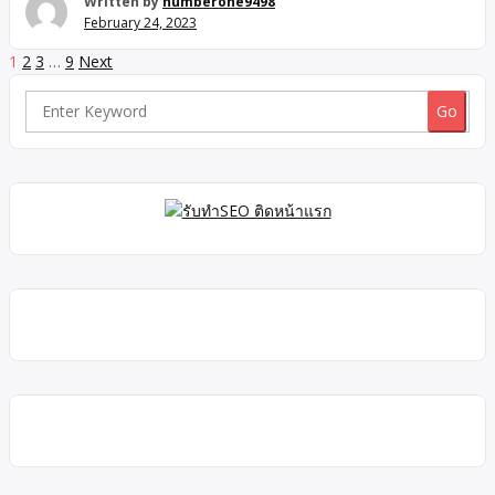
Written by
numberone9498
อ.อุทัย จ.พระนครศรีอยุธยา ขายอพาร์ทเม้นท์ 6 ชั้น เนื้อที่ 62 ตร.ว.
February 24, 2023
พื้นที่ใช้สอย 480 ตร.ม. 56 ห้องนอน 55 ห้องน้ำ พื้นปูด้วยกระเบื้อง
หน้าต่างมีมุ้งลวดเหล็กดัด ภายในห้องติดพัดลมเพดาน ระบบ
1
2
3
…
9
Next
Page
วงจรปิดดูแลความปลอดภัย มีจุดตรวจเจ้าหน้าที่ตำรวจ(ตู้แดง) อ
navigation
พาร์ทเม้นใช้ระบบคีย์การ์ดในการเข้า-ออก เหมาะสำหรับซื้อไว้เพื่อ
Search
การลงทุนให้คนเช่า ทำเลดี การเดินทางสะดวกใกล้นิคม
for:
อุตสาหกรรมโรจนะ เทสโก้โลตัสโรจนะ สี่แยกอุทัย เมกกะโฮม โรง
พยาบาลราชธานี (อพาร์ทเม้นท์น่าลงทุน) สนใจติดต่อ : บริษัท
นัมเบอร์วัน โบรกเกอร์ จำกัดเบอร์โทร : 096-8809498 – […]