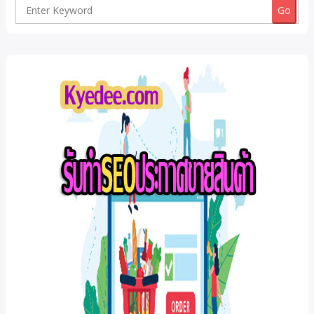
Search
for: