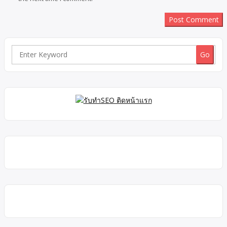
Search
for: