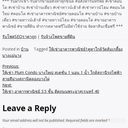
*** รับฝากเช่า-รับฝากขายอสังหาทุกชนิด #อสังหาริมทรัพย์ #เช่าคอน
โด #เช่าบ้าน #เช่าบ้านเดี่ยว #เช่าทาวน์เฮ้าส์ #เช่าทาวน์โฮม #คอนโด
ใหม่ #คอนโด #เช่าอาคารพาณิชย์#ขายคอนโด #ขายบ้าน #ขายบ้าน
เดี่ยว #ขายทาวน์เฮ้าส์ #ขายทาวน์โฮม #ขายคอนโด #ขายอาคาร
พาณิชย์ #ขายที่ดิน ทำการตลาดฟรีไม่มีค่าใช้จ่าย จัดหาสินเชื่อฟรี ***
รับโพสSEOราคาถูก
|
รับจ้างโพสขายที่ดิน
Posted in
บ้าน
Tagged
ให้เช่าอาคารพาณิชย์1คูหาใกล้วัดส้มเกลี้ยง
บางแม่นาง
Previous:
Post
ให้เช่า Plum Condo บางใหญ่ สเตชั่น 1 นอน 1 น้ำ ใกล้สถานีรถไฟฟ้า
navigation
สายสีม่วงสถานีคลองบางไผ่
Next:
ให้เช่า อาคารพาณิชย์ 3.5 ชั้น ติดถนนพระยาสุเรนทร์ 40
Leave a Reply
Your email address will not be published.
Required fields are marked
*