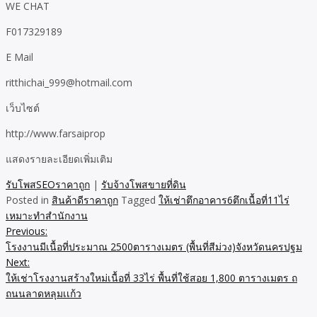
WE CHAT
F017329189
E Mail
ritthichai_999@hotmail.com
เว็บไซต์
http://www.farsaiprop
แสดงรายละเอียดเพิ่มเติม
รับโพสSEOราคาถูก
|
รับจ้างโพสขายที่ดิน
Posted in
สินค้าดีราคาถูก
Tagged
ให้เช่าตึกอาคาร6ตึกเนื้อที่11ไร่
เหมาะทำสำนักงาน
Previous:
Post
โรงงานมีเนื้อที่ประมาณ 2500ตารางเมตร (พื้นที่สีม่วง)จังหวัดนครปฐม
navigation
Next:
ให้เช่าโรงงานสร้างใหม่เนื้อที่ 33ไร่ พื้นที่ใช้สอย 1,800 ตารางเมตร ถ
ถนนลาดหลุมเเก้ว