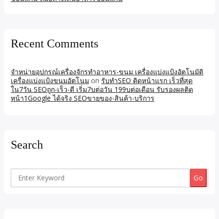
Recent Comments
จำหน่ายอุปกรณ์เครื่องจักรทำอาหาร-ขนม เครื่องแบ่งแป้งอัตโนมัติ
เครื่องแบ่งแป้งขนมอัตโนม
on
รับทำSEO ติดหน้าแรก เร็วที่สุด
ใน7วัน SEOถูก-เร็ว-ดี เริ่ม7บต่อวัน 199บต่อเดือน รับรองผลติด
หน้า1Google ได้จริง SEOขายของ-สินค้า-บริการ
Search
Search
for: