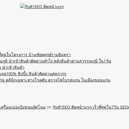
ที่สุดในโครงการ บ้านชัยพฤกษ์รามอินทรา
ภูมิ นำเข้าสินค้าติดด่านทำไง คลังสินค้าด่านสุวรรณภูมิ ใน1วัน
้า นำเข้าสินค้า
ฉลุย100% ชิปปิ้ง สินค้าติดด่านศุลกากร
่น คลินิกเฉพาะทางโรคตับ ตรวจไฟโบรสแกน ในเมืองขอนแก่น
 เครื่องแบ่งแป้งขนมอัตโนม
on
รับทำSEO ติดหน้าแรก เร็วที่สุดใน7วัน SEOถู