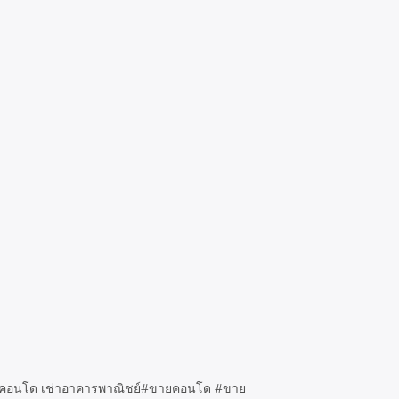
หม่ #คอนโด เช่าอาคารพาณิชย์#ขายคอนโด #ขาย