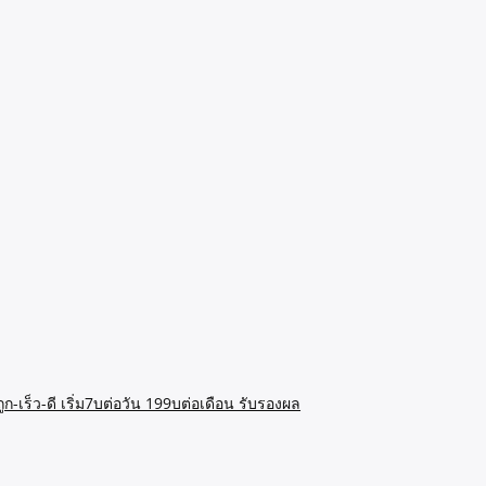
ก-เร็ว-ดี เริ่ม7บต่อวัน 199บต่อเดือน รับรองผล