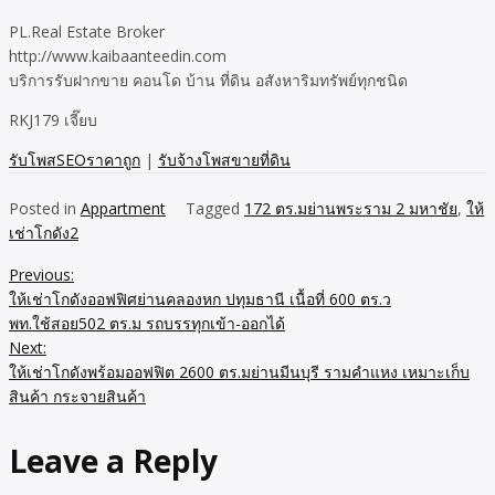
PL.Real Estate Broker
http://www.kaibaanteedin.com
บริการรับฝากขาย คอนโด บ้าน ที่ดิน อสังหาริมทรัพย์ทุกชนิด
RKJ179 เจี๊ยบ
รับโพสSEOราคาถูก
|
รับจ้างโพสขายที่ดิน
Posted in
Appartment
Tagged
172 ตร.มย่านพระราม 2 มหาชัย
,
ให้
เช่าโกดัง2
Previous:
Post
ให้เช่าโกดังออฟฟิศย่านคลองหก ปทุมธานี เนื้อที่ 600 ตร.ว
navigation
พท.ใช้สอย502 ตร.ม รถบรรทุกเข้า-ออกได้
Next:
ให้เช่าโกดังพร้อมออฟฟิต 2600 ตร.มย่านมีนบุรี รามคำแหง เหมาะเก็บ
สินค้า กระจายสินค้า
Leave a Reply