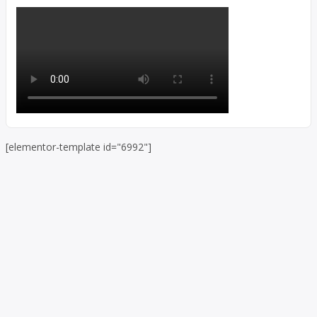
[elementor-template id="6992"]
Skip to toolbar
About
WordPress.org
WordPress
Documentation
Learn WordPress
Support
Feedback
Log In
Register