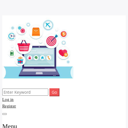
Skip
to
content
Search
ขายดี โพสประกาศขายสินค้าฟรี บ้าน ที่ดิน อสังหา รับโพสต์ประกาศขาย
รับจ้างโพสต์ บ้าน ที่ดิน
for:
Log in
ของ รับรองผล ดีที่สุดถูกที่สุด ติดหน้าแรกกูเกืล
Register
อสังหา kyedee.com โพส
ขายดี ขายฟรี รับโพสขาย
Menu