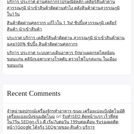
บริการ ประกาศ ด่านศุลกากรไปรษณีย์หลัก เคลียร์สินค้าด่าน
สุวรรณภูมิ นำเข้าสินค้าติดด่านทำไง คลังสินค้าด่านสุวรรณภูมิ
ใน1วัน
สินค้าติดด่านศุลกากร แก้ไวใน 1 วัน! ชิปปิ้งสุวรรณภูมิ เคลียร์
สินค้า นำเข้าสินค้า
ประกาศ บริการ เคลียร์สินค้าติดด่าน สุวรรณภูมิ นำเข้าสินค้าผ่าน
ฉลุย100% ชิปปิ้ง สินค้าติดด่านศุลกากร
บริการ ประกาศ ระบบทางเดินอาหาร รักษาแผลกรดไหลย้อน
ขอนแก่น คลินิกเฉพาะทางโรคตับ ตรวจไฟโบรสแกน ในเมือง
ขอนแก่น
Recent Comments
จำหน่ายอุปกรณ์เครื่องจักรทำอาหาร-ขนม เครื่องแบ่งแป้งอัตโนมัติ
เครื่องแบ่งแป้งขนมอัตโนม
on
รับทำSEO ติดหน้าแรก เร็วที่สุด
ใน7วัน SEOถูก-เร็ว-ดี เริ่ม7บต่อวัน 199บต่อเดือน รับรองผลติด
หน้า1Google ได้จริง SEOขายของ-สินค้า-บริการ