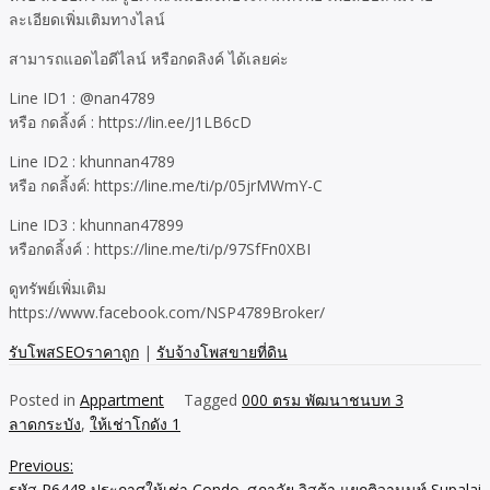
ละเอียดเพิ่มเติมทางไลน์
สามารถแอดไอดีไลน์ หรือกดลิงค์ ได้เลยค่ะ
Line ID1 : @nan4789
หรือ กดลิ้งค์ : https://lin.ee/J1LB6cD
Line ID2 : khunnan4789
หรือ กดลิ้งค์: https://line.me/ti/p/05jrMWmY-C
Line ID3 : khunnan47899
หรือกดลิ้งค์ : https://line.me/ti/p/97SfFn0XBI
ดูทรัพย์เพิ่มเติม
https://www.facebook.com/NSP4789Broker/
รับโพสSEOราคาถูก
|
รับจ้างโพสขายที่ดิน
Posted in
Appartment
Tagged
000 ตรม พัฒนาชนบท 3
ลาดกระบัง
,
ให้เช่าโกดัง 1
Previous:
Post
รหัส R6448 ประกาศให้เช่า Condo. ศุภาลัย วิสต้า แยกติวานนท์ Supalai