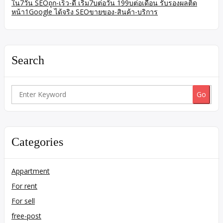
ใน7วัน SEOถูก-เร็ว-ดี เริ่ม7บต่อวัน 199บต่อเดือน รับรองผลติด
หน้า1Google ได้จริง SEOขายของ-สินค้า-บริการ
Search
Search
for:
Categories
Appartment
For rent
For sell
free-post