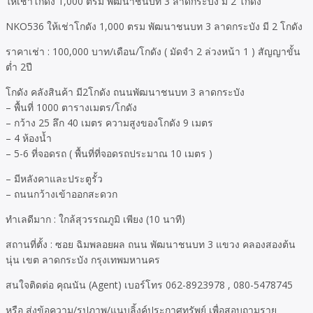
ให้เช่าโกดัง 1,000 ตรม พัฒนาชนบท 3 ลาดกระบัง มี 2 โกดัง
NKO536 ให้เช่าโกดัง 1,000 ตรม พัฒนาชนบท 3 ลาดกระบัง มี 2 โกดัง
ราคาเช่า : 100,000 บาท/เดือน/โกดัง ( มัดจำ 2 ล่วงหน้า 1 ) สัญญาขั้น
ต่ำ 2ปี
โกดัง คลังสินค้า มี2โกดัง ถนนพัฒนาชนบท 3 ลาดกระบัง
– พื้นที่ 1000 ตารางเมตร/โกดัง
– กว้าง 25 ลึก 40 เมตร ความสูงของโกดัง 9 เมตร
– 4 ห้องน้ำ
– 5-6 ที่จอดรถ ( พื้นที่ที่จอดรถประมาณ 10 เมตร )
– มีหลังคาและประตูรั้ว
– ถนนกว้างเข้าออกสะดวก
ทำเลดีมาก : ใกล้สุวรรณภูมิ เพียง (10 นาที)
สถานที่ตั้ง : ซอย ฉิมพลอยผล ถนน พัฒนาชนบท 3 แขวง คลองสองต้น
นุ่น เขต ลาดกระบัง กรุงเทพมหานคร
สนใจติดต่อ คุณนัน (Agent) เบอร์โทร 062-8923978 , 080-5478745
หรือ ส่งข้อความ/รูปภาพ/แนบลิ้งค์ประกาศทรัพย์ เพื่อสอบถามราย