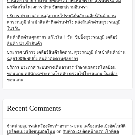
บ้านเดี่ยว ขาย ราคาขายพิเศษ สภาพใหม่ พระยาสุเรนทร์30 คุ้ม
ค่าที่สุดในโครงการ บ้านชัยพฤกษ์รามอินทรา
บริการ ประกาศ ด่านศุลกากรไปรษณีย์หลัก เคลียร์สินค้าด่าน
สุวรรณภูมิ นำเข้าสินค้าติดด่านทำไง คลังสินค้าด่านสุวรรณภูมิ
ใน1วัน
สินค้าติดด่านศุลกากร แก้ไวใน 1 วัน! ชิปปิ้งสุวรรณภูมิ เคลียร์
สินค้า นำเข้าสินค้า
ประกาศ บริการ เคลียร์สินค้าติดด่าน สุวรรณภูมิ นำเข้าสินค้าผ่าน
ฉลุย100% ชิปปิ้ง สินค้าติดด่านศุลกากร
บริการ ประกาศ ระบบทางเดินอาหาร รักษาแผลกรดไหลย้อน
ขอนแก่น คลินิกเฉพาะทางโรคตับ ตรวจไฟโบรสแกน ในเมือง
ขอนแก่น
Recent Comments
จำหน่ายอุปกรณ์เครื่องจักรทำอาหาร-ขนม เครื่องแบ่งแป้งอัตโนมัติ
เครื่องแบ่งแป้งขนมอัตโนม
on
รับทำSEO ติดหน้าแรก เร็วที่สุด