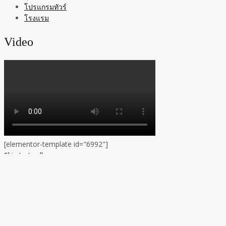
โปรแกรมทัวร์
โรงแรม
Video
[elementor-template id="6992"]
Skip to toolbar
About
WordPress.org
WordPress
Documentation
Learn WordPress
Support
Feedback