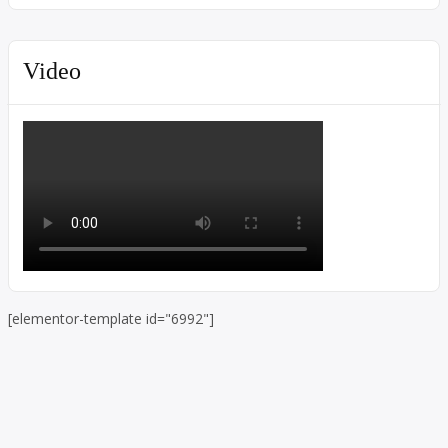
Video
[elementor-template id="6992"]
Skip to toolbar
About
WordPress.org
WordPress
Documentation
Learn WordPress