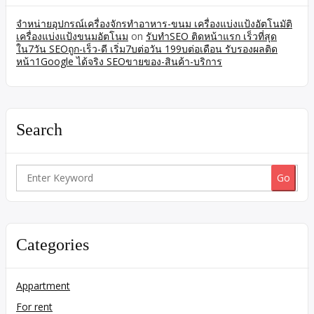
จำหน่ายอุปกรณ์เครื่องจักรทำอาหาร-ขนม เครื่องแบ่งแป้งอัตโนมัติ
เครื่องแบ่งแป้งขนมอัตโนม
on
รับทำSEO ติดหน้าแรก เร็วที่สุด
ใน7วัน SEOถูก-เร็ว-ดี เริ่ม7บต่อวัน 199บต่อเดือน รับรองผลติด
หน้า1Google ได้จริง SEOขายของ-สินค้า-บริการ
Search
Search
for:
Categories
Appartment
For rent