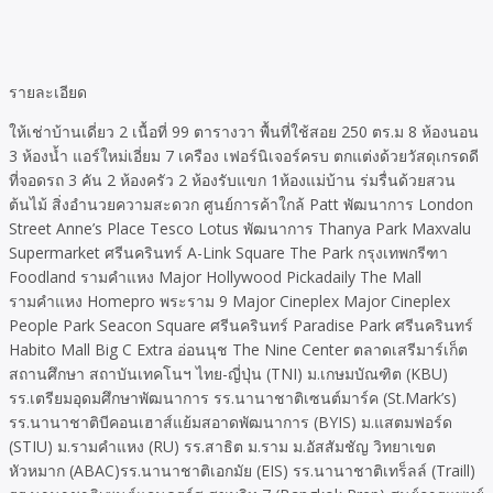
รายละเอียด
ให้เช่าบ้านเดี่ยว 2 เนื้อที่ 99 ตารางวา พื้นที่ใช้สอย 250 ตร.ม 8 ห้องนอน
3 ห้องน้ำ แอร์ใหม่เอี่ยม 7 เครือง เฟอร์นิเจอร์ครบ ตกแต่งด้วยวัสดุเกรดดี
ที่จอดรถ 3 คัน 2 ห้องครัว 2 ห้องรับแขก 1ห้องแม่บ้าน ร่มรื่นด้วยสวน
ต้นไม้ สิ่งอำนวยความสะดวก ศูนย์การค้าใกล้ Patt พัฒนาการ London
Street Anne’s Place Tesco Lotus พัฒนาการ Thanya Park Maxvalu
Supermarket ศรีนครินทร์ A-Link Square The Park กรุงเทพกรีฑา
Foodland รามคำแหง Major Hollywood Pickadaily The Mall
รามคำแหง Homepro พระราม 9 Major Cineplex Major Cineplex
People Park Seacon Square ศรีนครินทร์ Paradise Park ศรีนครินทร์
Habito Mall Big C Extra อ่อนนุช The Nine Center ตลาดเสรีมาร์เก็ต
สถานศึกษา สถาบันเทคโนฯ ไทย-ญี่ปุ่น (TNI) ม.เกษมบัณฑิต (KBU)
รร.เตรียมอุดมศึกษาพัฒนาการ รร.นานาชาติเซนต์มาร์ค (St.Mark’s)
รร.นานาชาติบีคอนเฮาส์แย้มสอาดพัฒนาการ (BYIS) ม.แสตมฟอร์ด
(STIU) ม.รามคำแหง (RU) รร.สาธิต ม.ราม ม.อัสสัมชัญ วิทยาเขต
หัวหมาก (ABAC)รร.นานาชาติเอกมัย (EIS) รร.นานาชาติเทร็ลล์ (Traill)