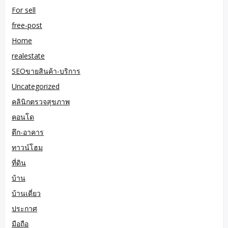
For sell
free-post
Home
realestate
SEOขายสินค้า-บริการ
Uncategorized
คลินิกตรวจสุขภาพ
คอนโด
ตึก-อาคาร
ทาวน์โฮม
ที่ดิน
บ้าน
บ้านเดี่ยว
ประกาศ
มือถือ