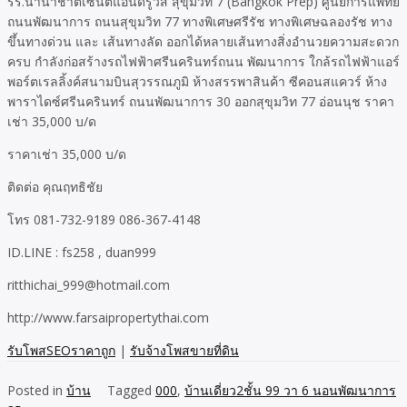
รร.นานาชาติเซนต์แอนดรูว์ส สุขุมวิท 7 (Bangkok Prep) ศูนย์การแพทย์
ถนนพัฒนาการ ถนนสุขุมวิท 77 ทางพิเศษศรีรัช ทางพิเศษฉลองรัช ทาง
ขึ้นทางด่วน และ เส้นทางลัด ออกได้หลายเส้นทางสิ่งอำนวยความสะดวก
ครบ กำลังก่อสร้างรถไฟฟ้าศรีนครินทร์ถนน พัฒนาการ ใกล้รถไฟฟ้าแอร์
พอร์ตเรลลิ้งค์สนามบินสุวรรณภูมิ ห้างสรรพาสินค้า ซีคอนสแควร์ ห้าง
พาราไดซ์ศรีนครินทร์ ถนนพัฒนาการ 30 ออกสุขุมวิท 77 อ่อนนุช ราคา
เช่า 35,000 บ/ด
ราคาเช่า 35,000 บ/ด
ติดต่อ คุณฤทธิชัย
โทร 081-732-9189 086-367-4148
ID.LINE : fs258 , duan999
ritthichai_999@hotmail.com
http://www.farsaipropertythai.com
รับโพสSEOราคาถูก
|
รับจ้างโพสขายที่ดิน
Posted in
บ้าน
Tagged
000
,
บ้านเดี่ยว2ชั้น 99 วา 6 นอนพัฒนาการ