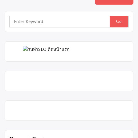
Search
for: