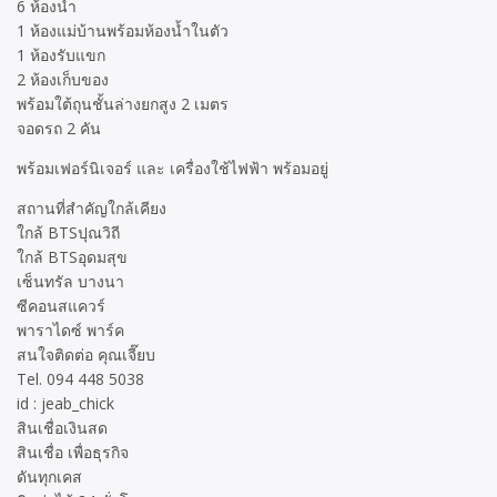
6 ห้องน้ำ
1 ห้องแม่บ้านพร้อมห้องน้ำในตัว
1 ห้องรับแขก
2 ห้องเก็บของ
พร้อมใต้ถุนชั้นล่างยกสูง 2 เมตร
จอดรถ 2 คัน
พร้อมเฟอร์นิเจอร์ และ เครื่องใช้ไฟฟ้า พร้อมอยู่
สถานที่สำคัญใกล้เคียง
ใกล้ BTSปุณวิถี
ใกล้ BTSอุดมสุข
เซ็นทรัล บางนา
ซีคอนสแควร์
พาราไดซ์ พาร์ค
สนใจติดต่อ คุณเจี๊ยบ
Tel. 094 448 5038
id : jeab_chick
สินเชื่อเงินสด
สินเชื่อ เพื่อธุรกิจ
ดันทุกเคส