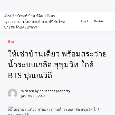
Skip
to
Log in
Register
ขายดี โพสประกาศขายสินค้า
content
ฟรี บ้าน ที่ดิน อสังหา รับ
รับจ้างโพสต์ บ้าน
โพสต์ประกาศขายของ
รับรองผล ดีที่สุดถูกที่สุด ติด
ที่ดิน อสังหา
บ้าน
หน้าแรกกูเกืล
kyedee.com โพส
ให้เช่าบ้านเดี่ยว พร้อมสระว่าย
ขายดี ขายฟรี รับ
น้ำระบบเกลือ สุขุมวิท ใกล้
BTS ปุณณวิถี
โพสขายสินค้า
และบริการ
Written by
housedeeproperty
January 13, 2023