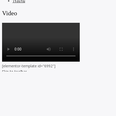
โรงแรม
Video
[elementor-template id="6992"]
Skip to toolbar
About
WordPress.org
WordPress
Documentation
Learn WordPress
Support
Feedback
Log In
Register