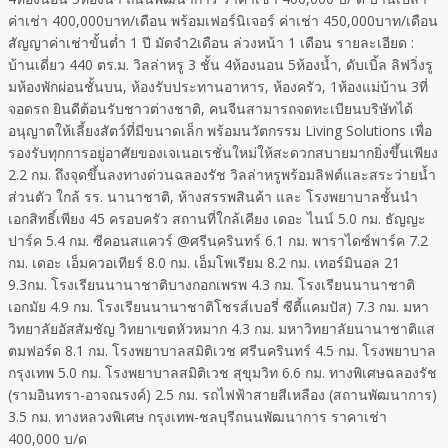
ค่าเช่า 400,000บาท/เดือน พร้อมเฟอร์นิเจอร์ ค่าเช่า 450,000บาท/เดือน
สัญญาค่าเช่าขั้นต่ำ 1 ปี มัดจำ2เดือน ล่วงหน้า 1 เดือน รายละเอียด :
บ้านเดี่ยว 440 ตร.ม. วิลล่าหรู 3 ชั้น 4ห้องนอน 5ห้องน้ำ, ดับเบิ้ล ลิฟวิ่งรู
มห้องพักผ่อนชั้นบน, ห้องรับประทานอาหาร, ห้องครัว, 1ห้องแม่บ้าน 3ที่
จอดรถ ยินดีต้อนรับชาวต่างชาติ, คนจีนสามารถจดทะเบียนบริษัทได้
อนุญาตให้เลี้ยงสัตว์ที่มีขนาดเล็ก พร้อมนวัตกรรม Living Solutions เพื่อ
รองรับทุกการอยู่อาศัยของเจเนอเรชั่นใหม่ให้สะดวกสบายมากยิ่งขึ้นเพียง
2.2 กม. ถึงจุดขึ้นลงทางด่วนฉลองรัช วิลล่าหรูพร้อมลิฟต์และสระว่ายน้ำ
ส่วนตัว ใกล้ รร. นานาชาติ, ห้างสรรพสินค้า และ โรงพยาบาลชั้นนำ
เอกสิทธิ์เพียง 45 ครอบครัว สถานที่ใกล้เคียง เดอะ ไนน์ 5.0 กม. ธัญญะ
ปาร์ค 5.4 กม. ซีคอนสแควร์ @ศรีนครินทร์ 6.1 กม. พาราไดซ์พาร์ค 7.2
กม. เดอะ เอ็มควอเทียร์ 8.0 กม. เอ็มโพเรียม 8.2 กม. เทอร์มินอล 21
9.3กม. โรงเรียนนานาชาติบางกอกเพรพ 4.3 กม. โรงเรียนนานาชาติ
เอกมัย 4.9 กม. โรงเรียนนานาชาติโชรส์เบอรี่ ซีตี้แคมปัส) 7.3 กม. มหา
วิทยาลัยอัสสัมชัญ วิทยาเขตหัวหมาก 4.3 กม. มหาวิทยาลัยนานาชาติแส
ตมฟอร์ด 8.1 กม. โรงพยาบาลสมิติเวช ศรีนครินทร์ 4.5 กม. โรงพยาบาล
กรุงเทพ 5.0 กม. โรงพยาบาลสมิติเวช สุขุมวิท 6.6 กม. ทางพิเศษฉลองรัช
(รามอินทรา-อาจณรงค์) 2.5 กม. รถไฟฟ้าสายสีเหลือง (สถานพัฒนาการ)
3.5 กม. ทางหลวงพิเศษ กรุงเทพ-ชลบุรีถนนพัฒนาการ ราคาเช่า
400,000 บ/ด