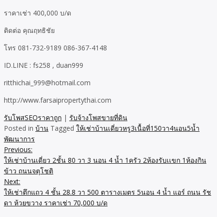
ราคาเช่า 400,000 บ/ด
ติดต่อ คุณฤทธิชัย
โทร 081-732-9189 086-367-4148
ID.LINE : fs258 , duan999
ritthichai_999@hotmail.com
http://www.farsaipropertythai.com
รับโพสSEOราคาถูก
|
รับจ้างโพสขายที่ดิน
Posted in
บ้าน
Tagged
ให้เช่าบ้านเดี่ยวหรู3เนื้อที่150วา4นอน5น้ำ
พัฒนาการ
Previous:
Post
ให้เช่าบ้านเดี่ยว 2ชั้น 80 วา 3 นอน 4 น้ำ 1ครัว 2ห้องรับเเขก 1ห้องกิน
navigation
ข้าว ถนนจตุโชติ
Next:
ให้เช่าตึกแถว 4 ชั้น 28.8 วา 500 ตารางเมตร 5นอน 4 น้ำ แอร์ ถนน รัช
ดา ห้วยขวาง ราคาเช่า 70,000 บ/ด