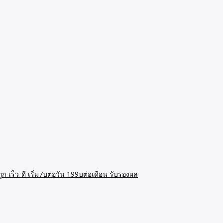
ก-เร็ว-ดี เริ่ม7บต่อวัน 199บต่อเดือน รับรองผล